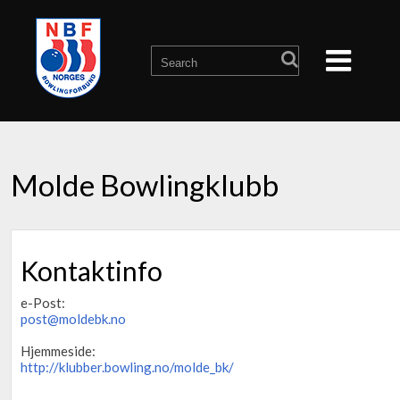
Molde Bowlingklubb
Kontaktinfo
e-Post:
post@moldebk.no
Hjemmeside:
http://klubber.bowling.no/molde_bk/