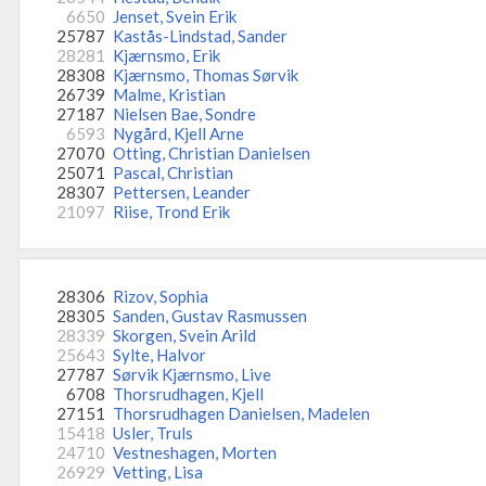
6650
Jenset, Svein Erik
25787
Kastås-Lindstad, Sander
28281
Kjærnsmo, Erik
28308
Kjærnsmo, Thomas Sørvik
26739
Malme, Kristian
27187
Nielsen Bae, Sondre
6593
Nygård, Kjell Arne
27070
Otting, Christian Danielsen
25071
Pascal, Christian
28307
Pettersen, Leander
21097
Riise, Trond Erik
28306
Rizov, Sophia
28305
Sanden, Gustav Rasmussen
28339
Skorgen, Svein Arild
25643
Sylte, Halvor
27787
Sørvik Kjærnsmo, Live
6708
Thorsrudhagen, Kjell
27151
Thorsrudhagen Danielsen, Madelen
15418
Usler, Truls
24710
Vestneshagen, Morten
26929
Vetting, Lisa