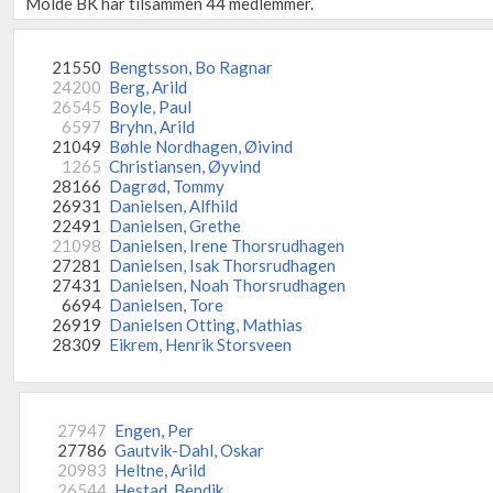
Molde BK har tilsammen 44 medlemmer.
21550
Bengtsson, Bo Ragnar
24200
Berg, Arild
26545
Boyle, Paul
6597
Bryhn, Arild
21049
Bøhle Nordhagen, Øivind
1265
Christiansen, Øyvind
28166
Dagrød, Tommy
26931
Danielsen, Alfhild
22491
Danielsen, Grethe
21098
Danielsen, Irene Thorsrudhagen
27281
Danielsen, Isak Thorsrudhagen
27431
Danielsen, Noah Thorsrudhagen
6694
Danielsen, Tore
26919
Danielsen Otting, Mathias
28309
Eikrem, Henrik Storsveen
27947
Engen, Per
27786
Gautvik-Dahl, Oskar
20983
Heltne, Arild
26544
Hestad, Bendik