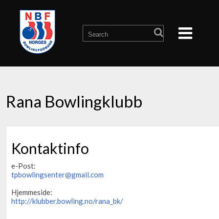
Rana Bowlingklubb
Kontaktinfo
e-Post:
tpbowlingsenter@gmail.com
Hjemmeside:
http://klubber.bowling.no/rana_bk/