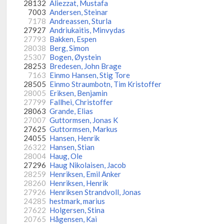
28132
Aliezzat, Mustafa
7003
Andersen, Steinar
7178
Andreassen, Sturla
27927
Andriukaitis, Minvydas
27793
Bakken, Espen
28038
Berg, Simon
25307
Bogen, Øystein
28253
Bredesen, John Brage
7163
Einmo Hansen, Stig Tore
28505
Einmo Straumbotn, Tim Kristoffer
28005
Eriksen, Benjamin
27799
Fallhei, Christoffer
28063
Grande, Elias
27007
Guttormsen, Jonas K
27625
Guttormsen, Markus
24055
Hansen, Henrik
26322
Hansen, Stian
28004
Haug, Ole
27296
Haug Nikolaisen, Jacob
28259
Henriksen, Emil Anker
28260
Henriksen, Henrik
27926
Henriksen Strandvoll, Jonas
24285
hestmark, marius
27622
Holgersen, Stina
20765
Hågensen, Kai