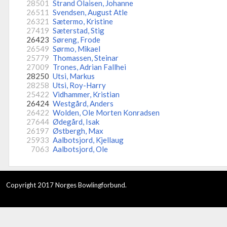
28501
Strand Olaisen, Johanne
26511
Svendsen, August Atle
26321
Sætermo, Kristine
27419
Sæterstad, Stig
26423
Søreng, Frode
26549
Sørmo, Mikael
25779
Thomassen, Steinar
27009
Trones, Adrian Fallhei
28250
Utsi, Markus
28258
Utsi, Roy-Harry
25422
Vidhammer, Kristian
26424
Westgård, Anders
26422
Wolden, Ole Morten Konradsen
27644
Ødegård, Isak
26197
Østbergh, Max
25933
Aalbotsjord, Kjellaug
7063
Aalbotsjord, Ole
Copyright 2017 Norges Bowlingforbund.