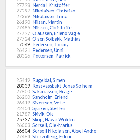
27798
Nerdal, Kristoffer
27297
Nikolaisen, Christian
27369
Nikolaisen, Trine
26198
Nilsen, Martin
27485
Nilssen, Christoffer
27797
Olaussen, Erlend Vagle
27724
Olsen Solbakk, Mathias
7049
Pedersen, Tommy
26421
Pedersen, Unni
28326
Pettersen, Patrick
25419
Rugeldal, Simen
28039
Røssvassbukt, Jonas Solheim
27800
Sakariassen, Brage
26200
Sandholm, Erlend
26419
Sivertsen, Vetle
22454
Sjursen, Steffen
21787
Skivik, Ole
25737
Skog, Håvar Wolden
26603
Sorsell, Ole-Marius
26604
Sorsell Nikolaisen, Aksel Andre
27484
Storvolleng, Erlend