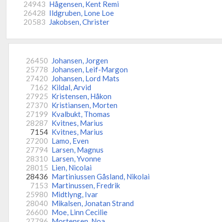
24943
Hågensen, Kent Remi
26428
Ildgruben, Lone Loe
20583
Jakobsen, Christer
26450
Johansen, Jorgen
25778
Johansen, Leif-Margon
27420
Johansen, Lord Mats
7162
Kildal, Arvid
27925
Kristensen, Håkon
27370
Kristiansen, Morten
27199
Kvalbukt, Thomas
28287
Kvitnes, Marius
7154
Kvitnes, Marius
27200
Lamo, Even
27794
Larsen, Magnus
28310
Larsen, Yvonne
28015
Lien, Nicolai
28436
Martiniussen Gåsland, Nikolai
7153
Martinussen, Fredrik
25980
Midtlyng, Ivar
28040
Mikalsen, Jonatan Strand
26600
Moe, Linn Cecilie
27796
Mortensen, Noa