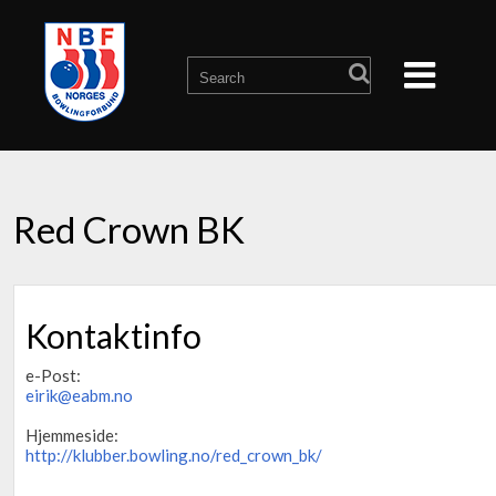
Red Crown BK
Kontaktinfo
e-Post:
eirik@eabm.no
Hjemmeside:
http://klubber.bowling.no/red_crown_bk/