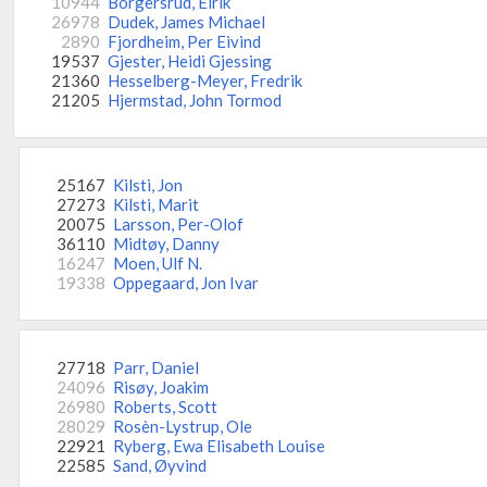
10944
Borgersrud, Eirik
26978
Dudek, James Michael
2890
Fjordheim, Per Eivind
19537
Gjester, Heidi Gjessing
21360
Hesselberg-Meyer, Fredrik
21205
Hjermstad, John Tormod
25167
Kilsti, Jon
27273
Kilsti, Marit
20075
Larsson, Per-Olof
36110
Midtøy, Danny
16247
Moen, Ulf N.
19338
Oppegaard, Jon Ivar
27718
Parr, Daniel
24096
Risøy, Joakim
26980
Roberts, Scott
28029
Rosèn-Lystrup, Ole
22921
Ryberg, Ewa Elisabeth Louise
22585
Sand, Øyvind