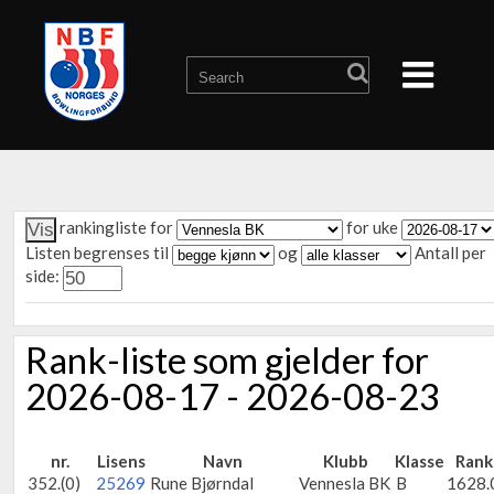
rankingliste for
for uke
Listen begrenses til
og
Antall per
side:
Rank-liste som gjelder for
2026-08-17 - 2026-08-23
nr.
Lisens
Navn
Klubb
Klasse
Rank
352.(0)
25269
Rune Bjørndal
Vennesla BK
B
1628.