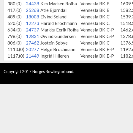
380.(0)
24438
Kim Madsen Roiha
Vennesla BK
B
1609.
417.(0)
25268
Atle Bjørndal
Vennesla BK
B
1582.
489.(0)
18008
Eivind Seland
Vennesla BK
C
1539.
520.(0)
12273
Harald Brochmann
Vennesla BK
C
1518.
634.(0)
24737
Markku Eerik Roiha
Vennesla BK
C-P
1462.
798.(0)
12831
Øivind Gundersen
Vennesla BK
C-P
1378.
806.(0)
27462
Jostein Søbye
Vennesla BK
C
1376.
1113.(0)
20277
Helge Brochmann
Vennesla BK
E-P
1192.
1117.(0)
21449
Ingrid Hilleren
Vennesla BK
E-P
1182.
Copyright 2017 Norges Bowlingforbund.