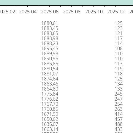
Poeng
1880,61
125
1883,45
123
1883,65
121
1883,98
117
1888,23
114
1895,45
108
1889,98
110
1890,95
110
1885,85
113
1880,54
119
1881,07
118
1874,64
125
1863,46
134
1864,80
133
1775,84
245
1776,62
247
1767,70
254
1760,85
263
1671,99
414
1650,62
457
1635,07
488
1663,14
433