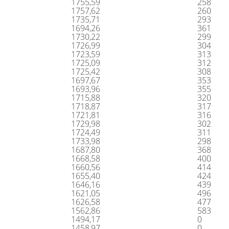
1755,59
258
1757,62
260
1735,71
293
1694,26
361
1730,22
299
1726,99
304
1723,59
313
1725,09
312
1725,42
308
1697,67
353
1693,96
355
1715,88
320
1718,87
317
1721,81
316
1729,98
302
1724,49
311
1733,98
298
1687,80
368
1668,58
400
1660,56
414
1655,40
424
1646,16
439
1621,05
496
1626,58
477
1562,86
583
1494,17
0
1458,97
0