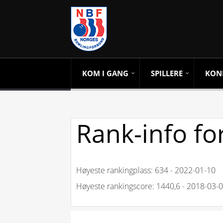
KOM I GANG
SPILLERE
KON
Rank-info fo
Høyeste rankingplass: 634 - 2022-01-10
Høyeste rankingscore: 1440,6 - 2018-03-