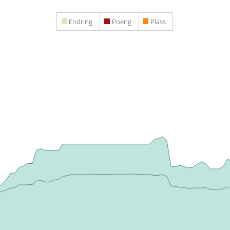
Endring
Poeng
Plass