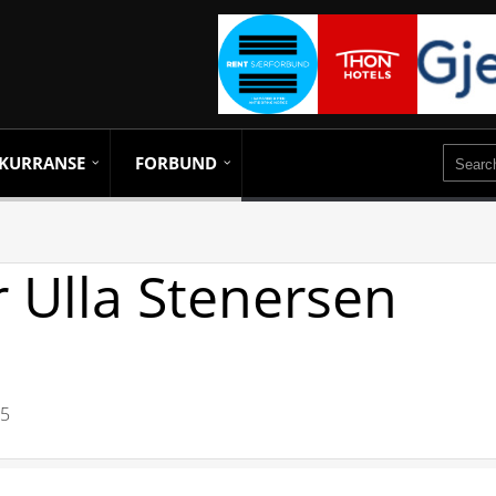
KURRANSE
FORBUND
r Ulla Stenersen
05