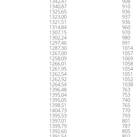
1342,47
908
1340,87
910
1325,65
936
1323,00
937
1321,51
936
1314,84
960
1307,15
970
1302,24
980
1297,46
991
1287,30
1014
1267,00
1057
1258,09
1069
1266,01
1058
1261,95
1054
1262,54
1051
1262,92
1052
1264,54
1038
1396,48
763
1395,04
753
1395,05
740
1398,51
765
1404,73
770
1395,53
793
1397,01
801
1399,79
787
1392,60
805
1391,54
802