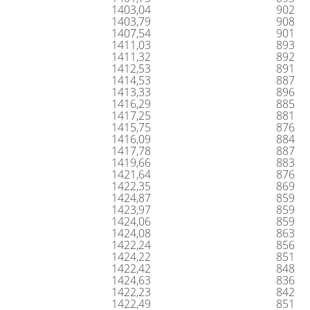
1403,04
902
1403,79
908
1407,54
901
1411,03
893
1411,32
892
1412,53
891
1414,53
887
1413,33
896
1416,29
885
1417,25
881
1415,75
876
1416,09
884
1417,78
887
1419,66
883
1421,64
876
1422,35
869
1424,87
859
1423,97
859
1424,06
859
1424,08
863
1422,24
856
1424,22
851
1422,42
848
1424,63
836
1422,23
842
1422,49
851