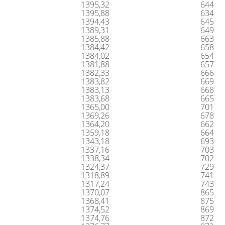
1395,32
644
1395,88
634
1394,43
645
1389,31
649
1385,88
663
1384,42
658
1384,02
654
1381,88
657
1382,33
666
1383,82
669
1383,13
668
1383,68
665
1365,00
701
1369,26
678
1364,20
662
1359,18
664
1343,18
693
1337,16
703
1338,34
702
1324,37
729
1318,89
741
1317,24
743
1370,07
865
1368,41
875
1374,52
869
1374,76
872