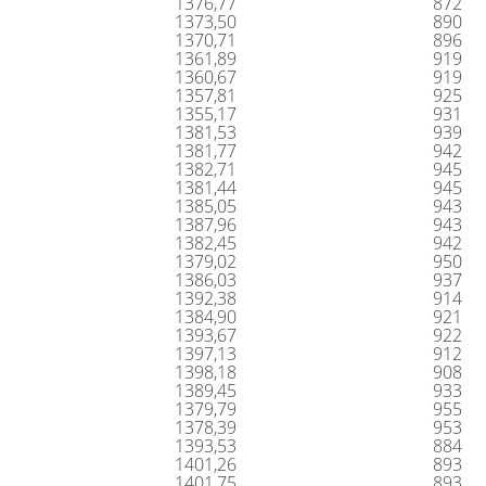
1376,77
872
1373,50
890
1370,71
896
1361,89
919
1360,67
919
1357,81
925
1355,17
931
1381,53
939
1381,77
942
1382,71
945
1381,44
945
1385,05
943
1387,96
943
1382,45
942
1379,02
950
1386,03
937
1392,38
914
1384,90
921
1393,67
922
1397,13
912
1398,18
908
1389,45
933
1379,79
955
1378,39
953
1393,53
884
1401,26
893
1401,75
893