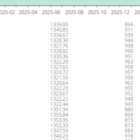
e
Poeng
1339,00
894
1345,85
911
1334,67
930
1328,30
944
1327,76
958
1328,82
950
1330,36
951
1322,20
963
1327,65
958
1324,72
957
1321,50
958
1320,64
962
1322,23
955
1323,67
952
1322,22
948
1322,44
943
1351,94
880
1355,84
868
1353,95
873
1352,33
873
1347,59
883
1340,23
918