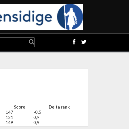
Score
Delta rank
147
-0,5
131
0,9
149
0,9