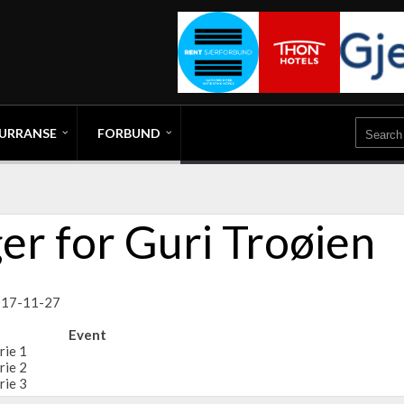
URRANSE
FORBUND
er for Guri Troøien
2017-11-27
Event
rie 1
rie 2
rie 3