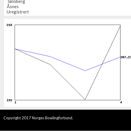
Tønsberg
Åsnes
Uregistrert
Copyright 2017 Norges Bowlingforbund.