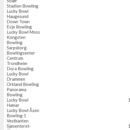
Solør
Stadion Bowling
Lucky Bowl
Haugesund
Down Town
Evje Bowling
Lucky Bowl Moss
Kongsten
Bowling
Sarpsborg
Bowlingsenter
Centrum
Trondheim
Dora Bowling
Lucky Bowl
Drammen
Orkland Bowling
Panorama
Bowling
Lucky Bowl
Hamar
Lucky Bowl Åsen
Bowling 1
Vestkanten
Sjøsenteret-