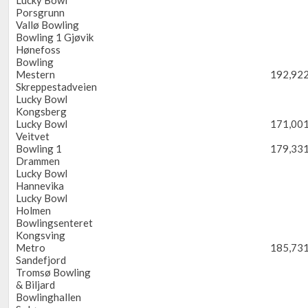
Lucky Bowl
Porsgrunn
Vallø Bowling
Bowling 1 Gjøvik
Hønefoss
Bowling
Mestern
192,92
Skreppestadveien
Lucky Bowl
Kongsberg
Lucky Bowl
171,00
Veitvet
Bowling 1
179,33
Drammen
Lucky Bowl
Hannevika
Lucky Bowl
Holmen
Bowlingsenteret
Kongsving
Metro
185,73
Sandefjord
Tromsø Bowling
& Biljard
Bowlinghallen