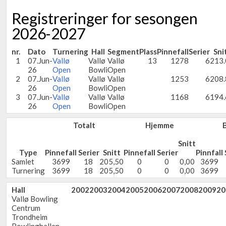
Registreringer for sesongen
2026-2027
nr.
Dato
Turnering
Hall
Segment
Plass
Pinnefall
Serier
Sni
1
07.Jun-
Vallø
Vallø
Vallø
13
1278
6
213.
26
Open
Bowli
Open
2
07.Jun-
Vallø
Vallø
Vallø
1253
6
208.
26
Open
Bowli
Open
3
07.Jun-
Vallø
Vallø
Vallø
1168
6
194.
26
Open
Bowli
Open
Totalt
Hjemme
Snitt
Type
Pinnefall
Serier
Snitt
Pinnefall
Serier
Pinnfall
Samlet
3699
18
205,50
0
0
0,00
3699
Turnering
3699
18
205,50
0
0
0,00
3699
Hall
2002
2003
2004
2005
2006
2007
2008
2009
20
Vallø Bowling
Centrum
Trondheim