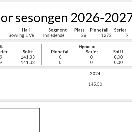
 for sesongen 2026-202
Hall
Segment
Plass
Pinnefall
Serier
Bowling 1 Ve
Innledende
28
1272
9
lt
Hjemme
rier
Snitt
Pinnefall
Serier
Snitt
9
141,33
0
0
0,00
9
141,33
0
0
0,00
2024
145,50