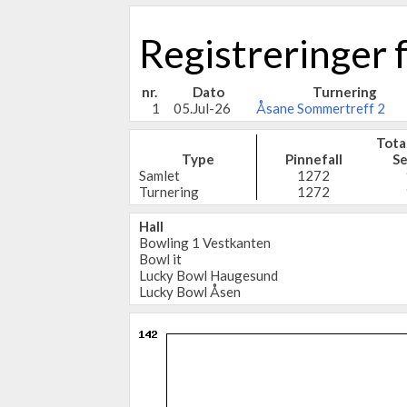
Registreringer
nr.
Dato
Turnering
1
05.Jul-26
Åsane Sommertreff 2
Tota
Type
Pinnefall
Se
Samlet
1272
Turnering
1272
Hall
Bowling 1 Vestkanten
Bowl it
Lucky Bowl Haugesund
Lucky Bowl Åsen