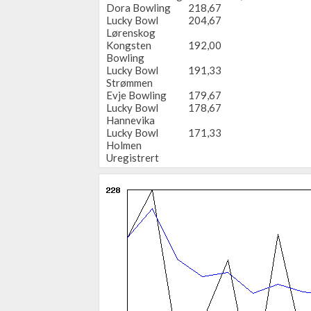
Dora Bowling
218,67
Lucky Bowl
204,67
Lørenskog
Kongsten
192,00
Bowling
Lucky Bowl
191,33
Strømmen
Evje Bowling
179,67
Lucky Bowl
178,67
Hannevika
Lucky Bowl
171,33
Holmen
Uregistrert