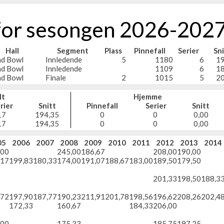
 for sesongen 2026-202
Hall
Segment
Plass
Pinnefall
Serier
Sni
nd Bowl
Innledende
5
1180
6
19
nd Bowl
Innledende
1109
6
18
nd Bowl
Finale
2
1015
5
20
lt
Hjemme
rier
Snitt
Pinnefall
Serier
Snitt
17
194,35
0
0
0,00
17
194,35
0
0
0,00
05
2006
2007
2008
2009
2010
2011
2012
2013
2014
,00
245,00
186,67
208,00
190,00
,17
199,83
180,33
174,00
191,07
188,67
183,00
189,50
179,50
201,33
198,50
188,3
,72
197,90
187,77
190,23
211,91
201,78
198,56
196,62
208,26
202,4
172,33
160,67
184,33
206,00
,00
175,33
185,75
197,25