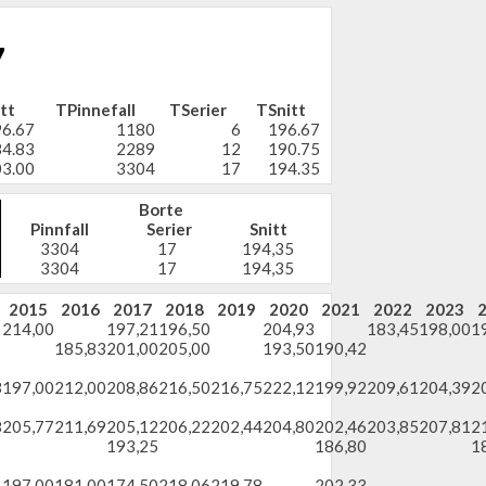
7
tt
TPinnefall
TSerier
TSnitt
6.67
1180
6
196.67
4.83
2289
12
190.75
3.00
3304
17
194.35
Borte
Pinnfall
Serier
Snitt
3304
17
194,35
3304
17
194,35
2015
2016
2017
2018
2019
2020
2021
2022
2023
214,00
197,21
196,50
204,93
183,45
198,00
1
185,83
201,00
205,00
193,50
190,42
3
197,00
212,00
208,86
216,50
216,75
222,12
199,92
209,61
204,39
2
8
205,77
211,69
205,12
206,22
202,44
204,80
202,46
203,85
207,81
2
193,25
186,80
1
197,00
181,00
174,50
218,06
219,78
202,33