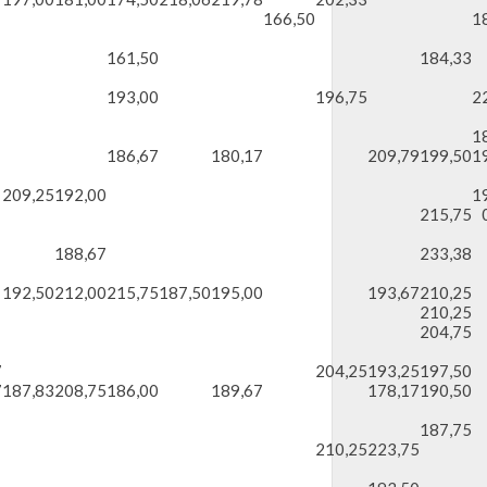
166,50
1
161,50
184,33
193,00
196,75
2
1
186,67
180,17
209,79
199,50
1
209,25
192,00
1
215,75
188,67
233,38
192,50
212,00
215,75
187,50
195,00
193,67
210,25
210,25
204,75
7
204,25
193,25
197,50
7
187,83
208,75
186,00
189,67
178,17
190,50
187,75
210,25
223,75