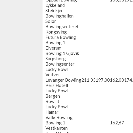
Lykkeland
Steinkjer
Bowlinghallen
Solør
Bowlingsenteret
Kongsving
Futura Bowling
Bowling 1
Elverum
Bowling 1 Gjøvik
Sarpsborg
Bowlingsenter
Lucky Bowl
Veitvet
Levanger Bowling
211,33
197,00
162,00
174
Pers Hotell
Lucky Bowl
Bergen
Bowl it
Lucky Bowl
Hamar
Vallø Bowling
Bowling 1
162,67
Vestkanten