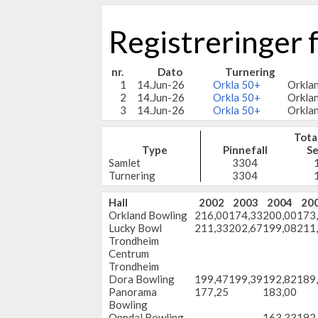
Registreringer
nr.
Dato
Turnering
1
14.Jun-26
Orkla 50+
Orkla
2
14.Jun-26
Orkla 50+
Orkla
3
14.Jun-26
Orkla 50+
Orkla
Tota
Type
Pinnefall
Se
Samlet
3304
Turnering
3304
Hall
2002
2003
2004
20
Orkland Bowling
216,00
174,33
200,00
173
Lucky Bowl
211,33
202,67
199,08
211
Trondheim
Centrum
Trondheim
Dora Bowling
199,47
199,39
192,82
189
Panorama
177,25
183,00
Bowling
Oppdal Bowling
163,33
192