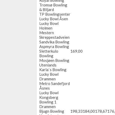
Royal Bowling
Tromsø Bowling
& Biljard
TP Bowlingsenter
Lucky Bowl Åsen
Lucky Bowl
Holmen
Mestern
Skreppestadveien
Sandvika Bowling
Aspmyra Bowling
Sletterkulo
169,00
Bowling
Mosjøen Bowling
Utenlands
Karla`s Bowling
Lucky Bowl
Drammen
Metro Sandefjord
Åsnes
Lucky Bowl
Kongsberg
Bowling 1
Drammen
Bjugn Bowling
198,33
184,00
178,67
176