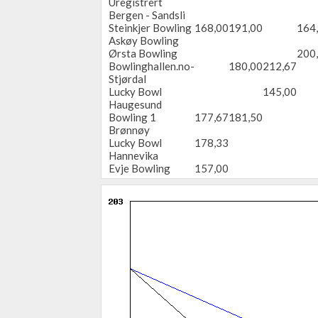
Uregistrert
Bergen - Sandsli
Steinkjer Bowling
168,00
191,00
164
Askøy Bowling
Ørsta Bowling
200
Bowlinghallen.no-
180,00
212,67
Stjørdal
Lucky Bowl
145,00
Haugesund
Bowling 1
177,67
181,50
Brønnøy
Lucky Bowl
178,33
Hannevika
Evje Bowling
157,00