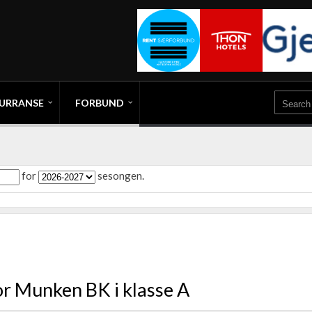
URRANSE
FORBUND
for
sesongen.
or Munken BK i klasse A