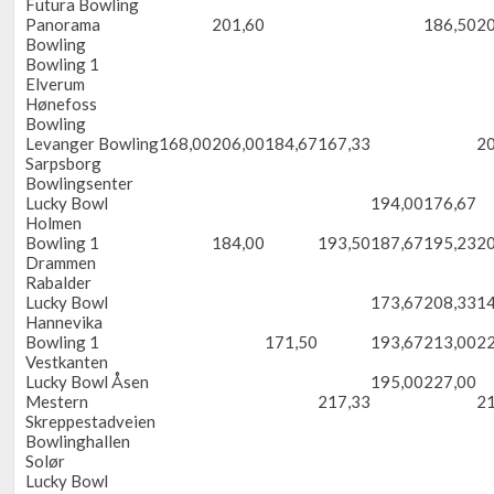
Futura Bowling
Panorama
201,60
186,50
20
Bowling
Bowling 1
Elverum
Hønefoss
Bowling
Levanger Bowling
168,00
206,00
184,67
167,33
20
Sarpsborg
Bowlingsenter
Lucky Bowl
194,00
176,67
Holmen
Bowling 1
184,00
193,50
187,67
195,23
20
Drammen
Rabalder
Lucky Bowl
173,67
208,33
14
Hannevika
Bowling 1
171,50
193,67
213,00
22
Vestkanten
Lucky Bowl Åsen
195,00
227,00
Mestern
217,33
21
Skreppestadveien
Bowlinghallen
Solør
Lucky Bowl