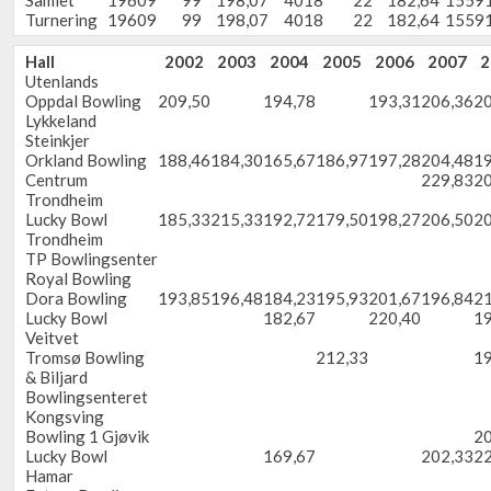
Samlet
19609
99
198,07
4018
22
182,64
1559
Turnering
19609
99
198,07
4018
22
182,64
1559
Hall
2002
2003
2004
2005
2006
2007
2
Utenlands
Oppdal Bowling
209,50
194,78
193,31
206,36
20
Lykkeland
Steinkjer
Orkland Bowling
188,46
184,30
165,67
186,97
197,28
204,48
19
Centrum
229,83
20
Trondheim
Lucky Bowl
185,33
215,33
192,72
179,50
198,27
206,50
20
Trondheim
TP Bowlingsenter
Royal Bowling
Dora Bowling
193,85
196,48
184,23
195,93
201,67
196,84
21
Lucky Bowl
182,67
220,40
19
Veitvet
Tromsø Bowling
212,33
19
& Biljard
Bowlingsenteret
Kongsving
Bowling 1 Gjøvik
20
Lucky Bowl
169,67
202,33
22
Hamar