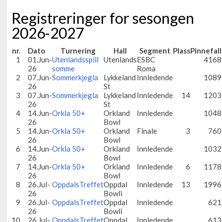
Registreringer for sesongen
2026-2027
nr.
Dato
Turnering
Hall
Segment
Plass
Pinnefall
1
01.Jun-
Utenlandsspill
Utenlands
ESBC
4168
26
somme
Roma
2
07.Jun-
Sommerkjegla
Lykkeland
Innledende
1089
26
St
3
07.Jun-
Sommerkjegla
Lykkeland
Innledende
14
1203
26
St
4
14.Jun-
Orkla 50+
Orkland
Innledende
1048
26
Bowl
5
14.Jun-
Orkla 50+
Orkland
Finale
3
760
26
Bowl
6
14.Jun-
Orkla 50+
Orkland
Innledende
1032
26
Bowl
7
14.Jun-
Orkla 50+
Orkland
Innledende
6
1178
26
Bowl
8
26.Jul-
OppdalsTreffet
Oppdal
Innledende
13
1996
26
Bowli
9
26.Jul-
OppdalsTreffet
Oppdal
Innledende
621
26
Bowli
10
26.Jul-
OppdalsTreffet
Oppdal
Innledende
613