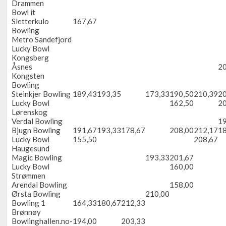
Drammen
Bowl it
Sletterkulo
167,67
Bowling
Metro Sandefjord
Lucky Bowl
Kongsberg
Åsnes
20
Kongsten
Bowling
Steinkjer Bowling
189,43
193,35
173,33
190,50
210,39
20
Lucky Bowl
162,50
20
Lørenskog
Verdal Bowling
19
Bjugn Bowling
191,67
193,33
178,67
208,00
212,17
18
Lucky Bowl
155,50
208,67
Haugesund
Magic Bowling
193,33
201,67
Lucky Bowl
160,00
Strømmen
Arendal Bowling
158,00
Ørsta Bowling
210,00
Bowling 1
164,33
180,67
212,33
Brønnøy
Bowlinghallen.no-
194,00
203,33