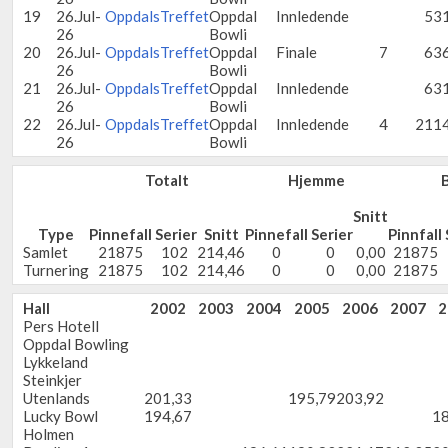
19
26.Jul-
OppdalsTreffet
Oppdal
Innledende
53
26
Bowli
20
26.Jul-
OppdalsTreffet
Oppdal
Finale
7
63
26
Bowli
21
26.Jul-
OppdalsTreffet
Oppdal
Innledende
63
26
Bowli
22
26.Jul-
OppdalsTreffet
Oppdal
Innledende
4
211
26
Bowli
Totalt
Hjemme
Snitt
Type
Pinnefall
Serier
Snitt
Pinnefall
Serier
Pinnfall
Samlet
21875
102
214,46
0
0
0,00
21875
Turnering
21875
102
214,46
0
0
0,00
21875
Hall
2002
2003
2004
2005
2006
2007
2
Pers Hotell
Oppdal Bowling
Lykkeland
Steinkjer
Utenlands
201,33
195,79
203,92
Lucky Bowl
194,67
18
Holmen