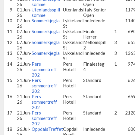
26
somme
Open
9
01.Jun-
Utenlandsspill
Utenlands
Italy Senior
117
26
somme
Open
10
07.Jun-
Sommerkjegla
Lykkeland
Innledende
114
26
St
11
07.Jun-
Sommerkjegla
Lykkeland
Finale
1
69
26
St
Herrer
12
07.Jun-
Sommerkjegla
Lykkeland
Mellomspill
3
65
26
St
2
13
07.Jun-
Sommerkjegla
Lykkeland
Innledende
3
136
26
St
14
21.Jun-
Pers
Pers
Finalesteg
1
97
26
sommertreff
Hotell
4
202
15
21.Jun-
Pers
Pers
Standard
62
26
sommertreff
Hotell
202
16
21.Jun-
Pers
Pers
Standard
66
26
sommertreff
Hotell
202
17
21.Jun-
Pers
Pers
Standard
2
212
26
sommertreff
Hotell
202
18
26.Jul-
OppdalsTreffet
Oppdal
Innledende
60
26
Bowli