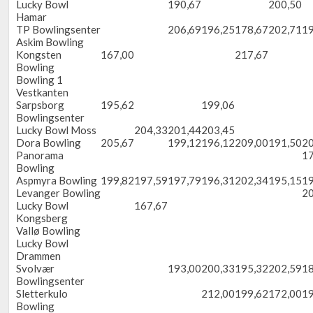
Lucky Bowl
190,67
200,50
Hamar
TP Bowlingsenter
206,69
196,25
178,67
202,71
19
Askim Bowling
Kongsten
167,00
217,67
Bowling
Bowling 1
Vestkanten
Sarpsborg
195,62
199,06
Bowlingsenter
Lucky Bowl Moss
204,33
201,44
203,45
Dora Bowling
205,67
199,12
196,12
209,00
191,50
20
Panorama
17
Bowling
Aspmyra Bowling
199,82
197,59
197,79
196,31
202,34
195,15
19
Levanger Bowling
20
Lucky Bowl
167,67
Kongsberg
Vallø Bowling
Lucky Bowl
Drammen
Svolvær
193,00
200,33
195,32
202,59
18
Bowlingsenter
Sletterkulo
212,00
199,62
172,00
19
Bowling