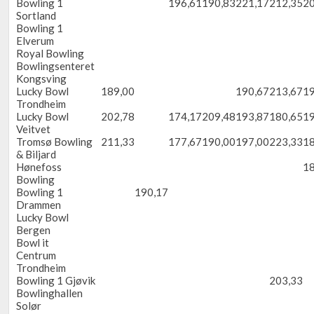
Bowling 1
196,61
190,83
221,17
212,35
20
Sortland
Bowling 1
Elverum
Royal Bowling
Bowlingsenteret
Kongsving
Lucky Bowl
189,00
190,67
213,67
19
Trondheim
Lucky Bowl
202,78
174,17
209,48
193,87
180,65
19
Veitvet
Tromsø Bowling
211,33
177,67
190,00
197,00
223,33
18
& Biljard
Hønefoss
18
Bowling
Bowling 1
190,17
Drammen
Lucky Bowl
Bergen
Bowl it
Centrum
Trondheim
Bowling 1 Gjøvik
203,33
Bowlinghallen
Solør