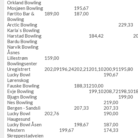
Orkland Bowling
Mosjøen Bowling
195,67
Førtito Bar &
189,00
187,00
Bowling
Arctic Bowling
229,33
Karla`s Bowling
Harstad Bowling
184,42
20
Bardu Bowling
Narvik Bowling
Åsnes
Lillestrøm
159,00
Bowlingsenter
Uregistrert
202,09
196,24
202,21
201,10
200,91
195,80
Lucky Bowl
190,67
Lørenskog
Fauske Bowling
188,31
210,00
Evje Bowling
199,10
208,72
198,10
18
Bjugn Bowling
199,00
Nes Bowling
219,00
Bergen - Sandsli
207,33
207,33
Lucky Bowl
202,76
190,00
Haugesund
Lucky Bowl Åsen
198,67
187,00
Mestern
199,67
174,33
Skreppestadveien