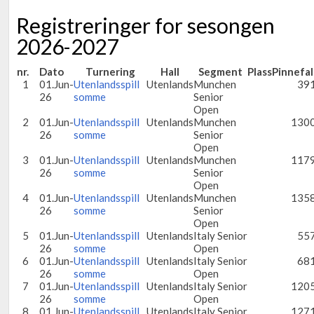
Registreringer for sesongen
2026-2027
nr.
Dato
Turnering
Hall
Segment
Plass
Pinnefal
1
01.Jun-
Utenlandsspill
Utenlands
Munchen
39
26
somme
Senior
Open
2
01.Jun-
Utenlandsspill
Utenlands
Munchen
130
26
somme
Senior
Open
3
01.Jun-
Utenlandsspill
Utenlands
Munchen
117
26
somme
Senior
Open
4
01.Jun-
Utenlandsspill
Utenlands
Munchen
135
26
somme
Senior
Open
5
01.Jun-
Utenlandsspill
Utenlands
Italy Senior
55
26
somme
Open
6
01.Jun-
Utenlandsspill
Utenlands
Italy Senior
68
26
somme
Open
7
01.Jun-
Utenlandsspill
Utenlands
Italy Senior
120
26
somme
Open
8
01.Jun-
Utenlandsspill
Utenlands
Italy Senior
127