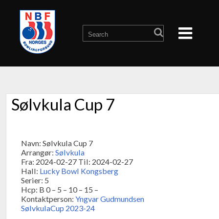
Sølvkula Cup 7
Navn: Sølvkula Cup 7
Arrangør:
Sølvkula
Fra: 2024-02-27 Til: 2024-02-27
Hall:
Lucky Bowl Kongsberg
Serier: 5
Hcp: B 0 – 5 – 10 – 15 –
Kontaktperson:
Yngvar Gudmundsen
SølvkulaCup 2023-24