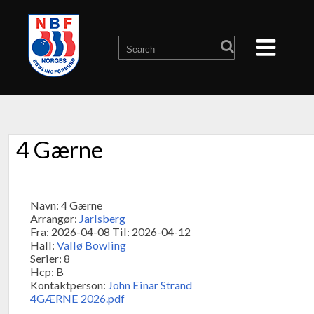
4 Gærne
Navn: 4 Gærne
Arrangør:
Jarlsberg
Fra: 2026-04-08 Til: 2026-04-12
Hall:
Vallø Bowling
Serier: 8
Hcp: B
Kontaktperson:
John Einar Strand
4GÆRNE 2026.pdf