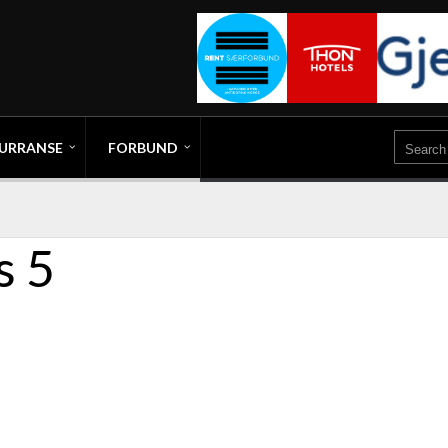
URRANSE
FORBUND
s 5