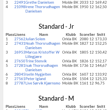
3
22491
Grethe Danielsen
Molde BK
2033
12
169,42
4
21098
Irene Thorsrudhagen
Molde BK
1950
12
162,50
Danielsen
Standard - Jr
Plass
Lisens
Navn
Klubb
Score
Ser
Snitt
1
27562
Julian Solem
Orkla BK
2080
12
173,33
2
27431
Noah Thorsrudhagen
Molde BK
1827
12
152,25
Danielsen
3
26953
Marcus Kristoffer W
Orkla BK
1805
12
150,42
Lillegjære
4
27650
Trine Stenvik
Orkla BK
1826
12
152,17
5
27281
Isak Thorsrudhagen
Molde BK
1736
12
144,67
Danielsen
6
28045
Iselin Nygjelten
Orkla BK
1607
12
133,92
7
27561
Peter Igland
Orkla BK
1504
12
125,33
8
27787
Live Sørvik Kjærnsmo
Molde BK
1161
12
96,75
Standard - M
Plass
Lisens
Navn
Klubb
Score
Ser
Snitt