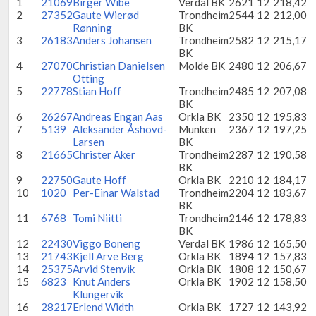
1
21069
Birger Wibe
Verdal BK
2621
12
218,42
2
27352
Gaute Wierød
Trondheim
2544
12
212,00
Rønning
BK
3
26183
Anders Johansen
Trondheim
2582
12
215,17
BK
4
27070
Christian Danielsen
Molde BK
2480
12
206,67
Otting
5
22778
Stian Hoff
Trondheim
2485
12
207,08
BK
6
26267
Andreas Engan Aas
Orkla BK
2350
12
195,83
7
5139
Aleksander Åshovd-
Munken
2367
12
197,25
Larsen
BK
8
21665
Christer Aker
Trondheim
2287
12
190,58
BK
9
22750
Gaute Hoff
Orkla BK
2210
12
184,17
10
1020
Per-Einar Walstad
Trondheim
2204
12
183,67
BK
11
6768
Tomi Niitti
Trondheim
2146
12
178,83
BK
12
22430
Viggo Boneng
Verdal BK
1986
12
165,50
13
21743
Kjell Arve Berg
Orkla BK
1894
12
157,83
14
25375
Arvid Stenvik
Orkla BK
1808
12
150,67
15
6823
Knut Anders
Orkla BK
1902
12
158,50
Klungervik
16
28217
Erlend Width
Orkla BK
1727
12
143,92