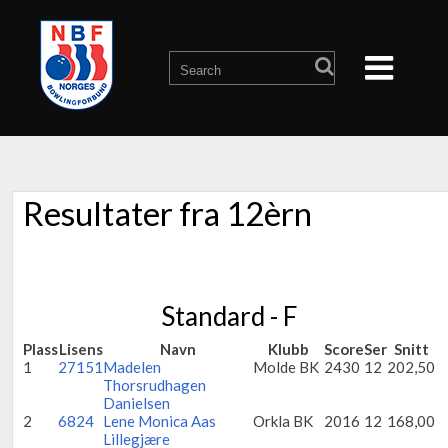
Resultater fra 12èrn
Standard - F
Plass
Lisens
Navn
Klubb
Score
Ser
Snitt
1
27151
Madelen
Molde BK
2430
12
202,50
Thorsrudhagen
Danielsen
2
6824
Lene Monica Aas
Orkla BK
2016
12
168,00
Lillegjære