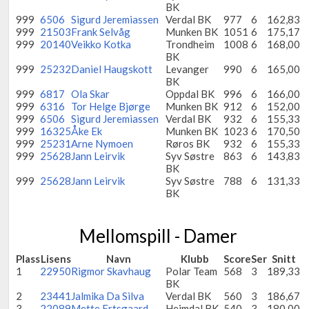
BK
999
6506
Sigurd Jeremiassen
Verdal BK
977
6
162,83
999
21503
Frank Selvåg
Munken BK
1051
6
175,17
999
20140
Veikko Kotka
Trondheim
1008
6
168,00
BK
999
25232
Daniel Haugskott
Levanger
990
6
165,00
BK
999
6817
Ola Skar
Oppdal BK
996
6
166,00
999
6316
Tor Helge Bjørge
Munken BK
912
6
152,00
999
6506
Sigurd Jeremiassen
Verdal BK
932
6
155,33
999
16325
Åke Ek
Munken BK
1023
6
170,50
999
25231
Arne Nymoen
Røros BK
932
6
155,33
999
25628
Jann Leirvik
Syv Søstre
863
6
143,83
BK
999
25628
Jann Leirvik
Syv Søstre
788
6
131,33
BK
Mellomspill - Damer
Plass
Lisens
Navn
Klubb
Score
Ser
Snitt
1
22950
Rigmor Skavhaug
Polar Team
568
3
189,33
BK
2
23441
Jalmika Da Silva
Verdal BK
560
3
186,67
3
22089
Mette Ertsgaard
Heimdal BK
540
3
180,00