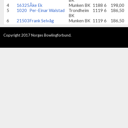
BK
4
16325
Åke Ek
Munken BK
1188
6
198,00
5
1020
Per-Einar Walstad
Trondheim
1119
6
186,50
BK
6
21503
Frank Selvåg
Munken BK
1119
6
186,50
Copyright 2017 Norges Bowlingforbund.