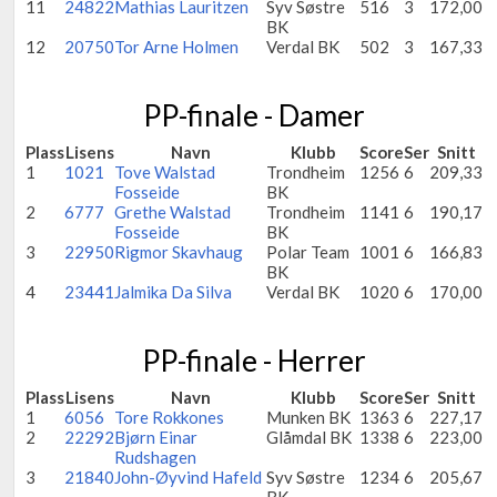
11
24822
Mathias Lauritzen
Syv Søstre
516
3
172,00
BK
12
20750
Tor Arne Holmen
Verdal BK
502
3
167,33
PP-finale - Damer
Plass
Lisens
Navn
Klubb
Score
Ser
Snitt
1
1021
Tove Walstad
Trondheim
1256
6
209,33
Fosseide
BK
2
6777
Grethe Walstad
Trondheim
1141
6
190,17
Fosseide
BK
3
22950
Rigmor Skavhaug
Polar Team
1001
6
166,83
BK
4
23441
Jalmika Da Silva
Verdal BK
1020
6
170,00
PP-finale - Herrer
Plass
Lisens
Navn
Klubb
Score
Ser
Snitt
1
6056
Tore Rokkones
Munken BK
1363
6
227,17
2
22292
Bjørn Einar
Glåmdal BK
1338
6
223,00
Rudshagen
3
21840
John-Øyvind Hafeld
Syv Søstre
1234
6
205,67