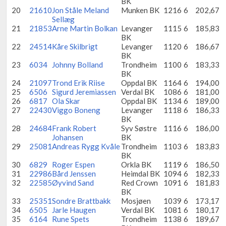
BK
20
21610
Jon Ståle Meland
Munken BK
1216
6
202,67
Sellæg
21
21853
Arne Martin Bolkan
Levanger
1115
6
185,83
BK
22
24514
Kåre Skilbrigt
Levanger
1120
6
186,67
BK
23
6034
Johnny Bolland
Trondheim
1100
6
183,33
BK
24
21097
Trond Erik Riise
Oppdal BK
1164
6
194,00
25
6506
Sigurd Jeremiassen
Verdal BK
1086
6
181,00
26
6817
Ola Skar
Oppdal BK
1134
6
189,00
27
22430
Viggo Boneng
Levanger
1118
6
186,33
BK
28
24684
Frank Robert
Syv Søstre
1116
6
186,00
Johansen
BK
29
25081
Andreas Rygg Kvåle
Trondheim
1103
6
183,83
BK
30
6829
Roger Espen
Orkla BK
1119
6
186,50
31
22986
Bård Jenssen
Heimdal BK
1094
6
182,33
32
22585
Øyvind Sand
Red Crown
1091
6
181,83
BK
33
25351
Sondre Brattbakk
Mosjøen
1039
6
173,17
34
6505
Jarle Haugen
Verdal BK
1081
6
180,17
35
6164
Rune Spets
Trondheim
1138
6
189,67