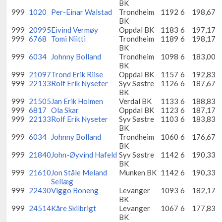
BK
999
1020
Per-Einar Walstad
Trondheim
1192
6
198,67
BK
999
20995
Eivind Vermøy
Oppdal BK
1183
6
197,17
999
6768
Tomi Niitti
Trondheim
1189
6
198,17
BK
999
6034
Johnny Bolland
Trondheim
1098
6
183,00
BK
999
21097
Trond Erik Riise
Oppdal BK
1157
6
192,83
999
22133
Rolf Erik Nyseter
Syv Søstre
1126
6
187,67
BK
999
21505
Jan Erik Holmen
Verdal BK
1133
6
188,83
999
6817
Ola Skar
Oppdal BK
1123
6
187,17
999
22133
Rolf Erik Nyseter
Syv Søstre
1103
6
183,83
BK
999
6034
Johnny Bolland
Trondheim
1060
6
176,67
BK
999
21840
John-Øyvind Hafeld
Syv Søstre
1142
6
190,33
BK
999
21610
Jon Ståle Meland
Munken BK
1142
6
190,33
Sellæg
999
22430
Viggo Boneng
Levanger
1093
6
182,17
BK
999
24514
Kåre Skilbrigt
Levanger
1067
6
177,83
BK