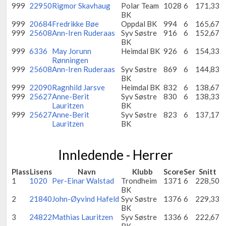
999
22950
Rigmor Skavhaug
Polar Team
1028
6
171,33
BK
999
20684
Fredrikke Bøe
Oppdal BK
994
6
165,67
999
25608
Ann-Iren Ruderaas
Syv Søstre
916
6
152,67
BK
999
6336
May Jorunn
Heimdal BK
926
6
154,33
Rønningen
999
25608
Ann-Iren Ruderaas
Syv Søstre
869
6
144,83
BK
999
22090
Ragnhild Jarsve
Heimdal BK
832
6
138,67
999
25627
Anne-Berit
Syv Søstre
830
6
138,33
Lauritzen
BK
999
25627
Anne-Berit
Syv Søstre
823
6
137,17
Lauritzen
BK
Innledende - Herrer
Plass
Lisens
Navn
Klubb
Score
Ser
Snitt
1
1020
Per-Einar Walstad
Trondheim
1371
6
228,50
BK
2
21840
John-Øyvind Hafeld
Syv Søstre
1376
6
229,33
BK
3
24822
Mathias Lauritzen
Syv Søstre
1336
6
222,67