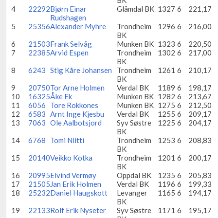
BK
4
22292
Bjørn Einar
Glåmdal BK
1327
6
221,17
Rudshagen
5
25356
Alexander Myhre
Trondheim
1296
6
216,00
BK
6
21503
Frank Selvåg
Munken BK
1323
6
220,50
7
22385
Arvid Espen
Trondheim
1302
6
217,00
BK
8
6243
Stig Kåre Johansen
Trondheim
1261
6
210,17
BK
9
20750
Tor Arne Holmen
Verdal BK
1189
6
198,17
10
16325
Åke Ek
Munken BK
1282
6
213,67
11
6056
Tore Rokkones
Munken BK
1275
6
212,50
12
6583
Arnt Inge Kjesbu
Verdal BK
1255
6
209,17
13
7063
Ole Aalbotsjord
Syv Søstre
1225
6
204,17
BK
14
6768
Tomi Niitti
Trondheim
1253
6
208,83
BK
15
20140
Veikko Kotka
Trondheim
1201
6
200,17
BK
16
20995
Eivind Vermøy
Oppdal BK
1235
6
205,83
17
21505
Jan Erik Holmen
Verdal BK
1196
6
199,33
18
25232
Daniel Haugskott
Levanger
1165
6
194,17
BK
19
22133
Rolf Erik Nyseter
Syv Søstre
1171
6
195,17