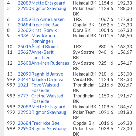
4
22089
Mette Ertsgaard
Heimdal BK
1154
6
192,33
5
22950
Rigmor Skavhaug
Polar Team
1128
6
188,00
BK
6
23359
Elin Anne Larsen
TRX
1067
6
177,83
7
20684
Fredrikke Bøe
Oppdal BK
1052
6
175,33
8
22669
Kirsti Rørvik
Dora BK
1004
6
167,33
9
6336
May Jorunn
Heimdal BK
1011
6
168,50
Rønningen
10
25015
Åshild Blomli
TRX
980
6
163,33
11
25627
Anne-Berit
Syv Søstre
940
6
156,67
Lauritzen
BK
12
25608
Ann-Iren Ruderaas
Syv Søstre
925
6
154,17
BK
13
22090
Ragnhild Jarsve
Heimdal BK
918
6
153,00
999
23441
Jalmika Da Silva
Verdal BK
1124
6
187,33
999
1021
Tove Walstad
Trondheim
1216
6
202,67
Fosseide
BK
999
6777
Grethe Walstad
Trondheim
1150
6
191,67
Fosseide
BK
999
22089
Mette Ertsgaard
Heimdal BK
1108
6
184,67
999
22950
Rigmor Skavhaug
Polar Team
1091
6
181,83
BK
999
20684
Fredrikke Bøe
Oppdal BK
1016
6
169,33
999
22950
Rigmor Skavhaug
Polar Team
1038
6
173,00
BK