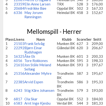
4
23359
Elin Anne Larsen
TRX
528
3
176,00
5
20684
Fredrikke Bøe
Oppdal BK
502
3
167,33
6
6336
May Jorunn
Heimdal BK
458
3
152,67
Rønningen
Mellomspill - Herrer
Plass
Lisens
Navn
Klubb
Score
Ser
Snitt
1
21503
Frank Selvåg
Munken BK
627
3
209,00
2
22292
Bjørn Einar
Glåmdal BK
620
3
206,67
Rudshagen
3
16325
Åke Ek
Munken BK
601
3
200,33
4
6056
Tore Rokkones
Munken BK
595
3
198,33
5
21610
Jon Ståle Meland
Munken BK
593
3
197,67
Sellæg
6
25356
Alexander Myhre
Trondheim
587
3
195,67
BK
7
22385
Arvid Espen
Trondheim
586
3
195,33
BK
8
6243
Stig Kåre Johansen
Trondheim
579
3
193,00
BK
9
6817
Ola Skar
Oppdal BK
552
3
184,00
10
6583
Arnt Inge Kjesbu
Verdal BK
544
3
181,33