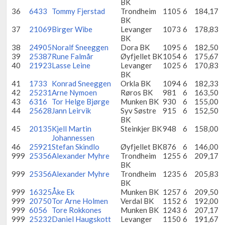
BK
36
6433
Tommy Fjerstad
Trondheim
1105
6
184,17
BK
37
21069
Birger Wibe
Levanger
1073
6
178,83
BK
38
24905
Noralf Sneeggen
Dora BK
1095
6
182,50
39
25387
Rune Falmår
Øyfjellet BK
1054
6
175,67
40
21923
Lasse Leine
Levanger
1025
6
170,83
BK
41
1733
Konrad Sneeggen
Orkla BK
1094
6
182,33
42
25231
Arne Nymoen
Røros BK
981
6
163,50
43
6316
Tor Helge Bjørge
Munken BK
930
6
155,00
44
25628
Jann Leirvik
Syv Søstre
915
6
152,50
BK
45
20135
Kjell Martin
Steinkjer BK
948
6
158,00
Johannessen
46
25921
Stefan Skindlo
Øyfjellet BK
876
6
146,00
999
25356
Alexander Myhre
Trondheim
1255
6
209,17
BK
999
25356
Alexander Myhre
Trondheim
1235
6
205,83
BK
999
16325
Åke Ek
Munken BK
1257
6
209,50
999
20750
Tor Arne Holmen
Verdal BK
1152
6
192,00
999
6056
Tore Rokkones
Munken BK
1243
6
207,17
999
25232
Daniel Haugskott
Levanger
1150
6
191,67