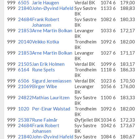
999
6505
Jarle Haugen
Verdal BK
1074
6
179,00
999
21840
John-Øyvind Hafeld
Syv Søstre
1133
6
188,83
BK
999
24684
Frank Robert
Syv Søstre
1082
6
180,33
Johansen
BK
999
21853
Arne Martin Bolkan
Levanger
1033
6
172,17
BK
999
20140
Veikko Kotka
Trondheim
1092
6
182,00
BK
999
21853
Arne Martin Bolkan
Levanger
1027
6
171,17
BK
999
21505
Jan Erik Holmen
Verdal BK
1099
6
183,17
999
6164
Rune Spets
Trondheim
1118
6
186,33
BK
999
6506
Sigurd Jeremiassen
Verdal BK
1023
6
170,50
999
21069
Birger Wibe
Levanger
1056
6
176,00
BK
999
24822
Mathias Lauritzen
Syv Søstre
1100
6
183,33
BK
999
1020
Per-Einar Walstad
Trondheim
1092
6
182,00
BK
999
25387
Rune Falmår
Øyfjellet BK
1034
6
172,33
999
24684
Frank Robert
Syv Søstre
1042
6
173,67
Johansen
BK
999
21840
John-Øyvind Hafeld
Syv Søstre
1084
6
180,67