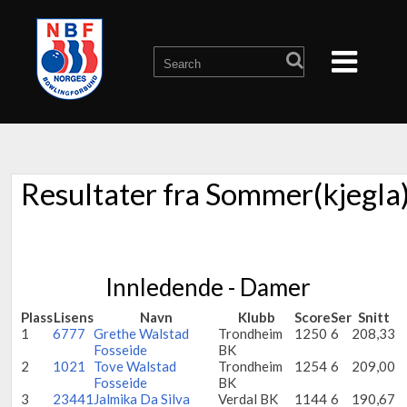
Resultater fra Sommer(kjegla
Innledende - Damer
Plass
Lisens
Navn
Klubb
Score
Ser
Snitt
1
6777
Grethe Walstad
Trondheim
1250
6
208,33
Fosseide
BK
2
1021
Tove Walstad
Trondheim
1254
6
209,00
Fosseide
BK
3
23441
Jalmika Da Silva
Verdal BK
1144
6
190,67