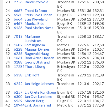
23
2756
Randi Storvold
Trondheim
1251
6
208,50
BK
24
6667
Trond Kråkmo
Munken BK
6581
36
182,81
25
6560
Stein Ove Lunnan
Bjugn BK
2398
12
199,83
26
6664
Stig Kleveland
Munken BK
2368
12
197,33
27
6467
Monica Eide
Bjugn BK
2389
12
199,08
28
6136
Paal Marius Næss
Trondheim
3510
18
195,00
BK
29
7013
Marianne
Trondheim
2258
12
188,17
Lundstrøm
BK
30
16023
Tom Ingholm
Metro BK
1275
6
212,50
31
6228
Magnar Dyrnes
Munken BK
1264
6
210,67
32
6236
Ragnvald Haug
Munken BK
2456
12
204,67
33
1661
Roar Arme Hansen
Munken BK
1226
6
204,33
34
3188
Georg Utstrand
Munken BK
2352
12
196,00
35
17286
Thore Liberg
Briskebyen
1212
6
202,00
BK
36
6338
Erik Hoff
Trondheim
2293
12
191,08
BK
38
6242
Jan Helge Johnsen
Trondheim
1213
6
202,17
BK
39
6257
Liv Grete Rundhaug
Bjugn BK
3267
18
181,50
40
6300
Jan Ove Lundemo
Stjørdal BK
1174
6
195,67
41
6539
Maren Berg
Bjugn BK
2210
12
184,17
42
10944
Eirik Borgersrud
Metro BK
2371
12
197,58