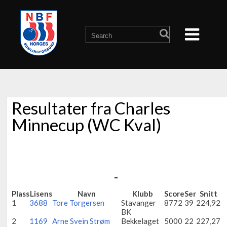
Resultater fra Charles
Minnecup (WC Kval)
-
Plass
Lisens
Navn
Klubb
Score
Ser
Snitt
1
3688
Tore Torgersen
Stavanger
8772
39
224,92
BK
2
1169
Arne Svein Strøm
Bekkelaget
5000
22
227,27