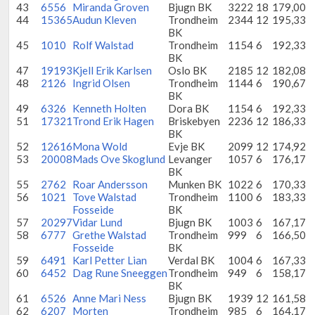
43
6556
Miranda Groven
Bjugn BK
3222
18
179,00
44
15365
Audun Kleven
Trondheim
2344
12
195,33
BK
45
1010
Rolf Walstad
Trondheim
1154
6
192,33
BK
47
19193
Kjell Erik Karlsen
Oslo BK
2185
12
182,08
48
2126
Ingrid Olsen
Trondheim
1144
6
190,67
BK
49
6326
Kenneth Holten
Dora BK
1154
6
192,33
51
17321
Trond Erik Hagen
Briskebyen
2236
12
186,33
BK
52
12616
Mona Wold
Evje BK
2099
12
174,92
53
20008
Mads Ove Skoglund
Levanger
1057
6
176,17
BK
55
2762
Roar Andersson
Munken BK
1022
6
170,33
56
1021
Tove Walstad
Trondheim
1100
6
183,33
Fosseide
BK
57
20297
Vidar Lund
Bjugn BK
1003
6
167,17
58
6777
Grethe Walstad
Trondheim
999
6
166,50
Fosseide
BK
59
6491
Karl Petter Lian
Verdal BK
1004
6
167,33
60
6452
Dag Rune Sneeggen
Trondheim
949
6
158,17
BK
61
6526
Anne Mari Ness
Bjugn BK
1939
12
161,58
62
6207
Morten
Trondheim
985
6
164,17