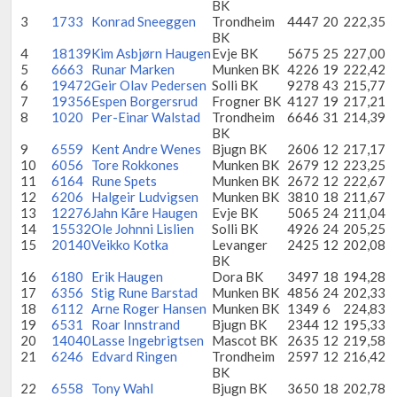
BK
3
1733
Konrad Sneeggen
Trondheim
4447
20
222,35
BK
4
18139
Kim Asbjørn Haugen
Evje BK
5675
25
227,00
5
6663
Runar Marken
Munken BK
4226
19
222,42
6
19472
Geir Olav Pedersen
Solli BK
9278
43
215,77
7
19356
Espen Borgersrud
Frogner BK
4127
19
217,21
8
1020
Per-Einar Walstad
Trondheim
6646
31
214,39
BK
9
6559
Kent Andre Wenes
Bjugn BK
2606
12
217,17
10
6056
Tore Rokkones
Munken BK
2679
12
223,25
11
6164
Rune Spets
Munken BK
2672
12
222,67
12
6206
Halgeir Ludvigsen
Munken BK
3810
18
211,67
13
12276
Jahn Kåre Haugen
Evje BK
5065
24
211,04
14
15532
Ole Johnni Lislien
Solli BK
4926
24
205,25
15
20140
Veikko Kotka
Levanger
2425
12
202,08
BK
16
6180
Erik Haugen
Dora BK
3497
18
194,28
17
6356
Stig Rune Barstad
Munken BK
4856
24
202,33
18
6112
Arne Roger Hansen
Munken BK
1349
6
224,83
19
6531
Roar Innstrand
Bjugn BK
2344
12
195,33
20
14040
Lasse Ingebrigtsen
Mascot BK
2635
12
219,58
21
6246
Edvard Ringen
Trondheim
2597
12
216,42
BK
22
6558
Tony Wahl
Bjugn BK
3650
18
202,78