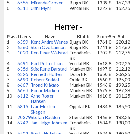
5
6556
Miranda Groven
Bjugn BK
1339
8
167,38
6
6511
Unni Myhr
Verdal BK
1222
8
152,75
Herrer -
Plass
Lisens
Navn
Klubb
Score
Ser
Snitt
1
6559
Kent Andre Wenes
Bjugn BK
1761
8
220,12
2
6560
Stein Ove Lunnan
Bjugn BK
1741
8
217,62
3
1020
Per-Einar Walstad
Trondheim
1702
8
212,75
BK
4
6491
Karl Petter Lian
Verdal BK
1618
8
202,25
5
6356
Stig Rune Barstad
Munken BK
1697
8
212,12
6
6326
Kenneth Holten
Dora BK
1650
8
206,25
7
6690
Robert Snildal
Orkla BK
1560
8
195,00
8
6667
Trond Kråkmo
Munken BK
1546
8
193,25
9
6663
Runar Marken
Munken BK
1579
8
197,38
10
6112
Arne Roger
Munken BK
1610
8
201,25
Hansen
11
6815
Ivar Morten
Oppdal BK
1484
8
185,50
Skagen
13
20379
Stefan Radden
Stjørdal BK
1466
8
183,25
14
6242
Jan Helge Johnsen
Trondheim
1584
8
198,00
BK
15
6502
Sturla Holmlimo
Verdal BK
1524
8
190,50