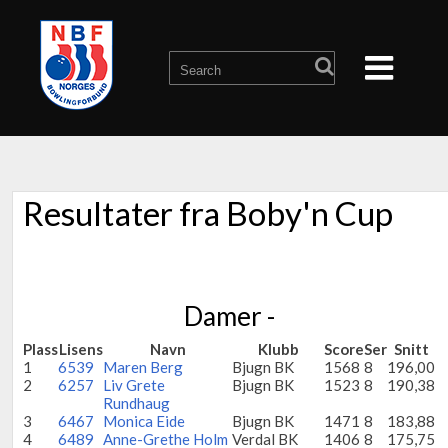
Resultater fra Boby'n Cup
Damer -
Plass
Lisens
Navn
Klubb
Score
Ser
Snitt
1
6539
Maren Berg
Bjugn BK
1568
8
196,00
2
6257
Liv Grete
Bjugn BK
1523
8
190,38
Rundhaug
3
6467
Monica Eide
Bjugn BK
1471
8
183,88
4
6489
Anne-Grethe Holm
Verdal BK
1406
8
175,75