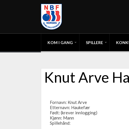
KOM I GANG
SPILLERE
KONK
Knut Arve H
Fornavn: Knut Arve
Etternavn: Haukefær
Født: (krever innlogging)
Kjønn: Mann
Spillehånd: