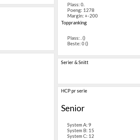
Plass: 0.
Poeng: 1278
Margin: +-200
Toppranking
Plass: . ()
Beste: 0 ()
Serier & Snitt
HCP pr serie
Senior
System A: 9
System B: 15
System C: 12