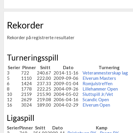
Rekorder
Rekorder på registrerte resultater
Turneringsspill
Serier
Pinner
Snitt
Dato
Turnering
3
722
240.67
2014-11-16
Veteranmesterskap lag
5
1110
222.00
2009-09-06
Elverum Masters
6
1424
237.33
2009-01-04
Romjulstreffen
8
1778
222.25
2004-09-26
Lillehammer Open
10
2159
215.90
2004-05-02
Sluttspill Jr/Vet
12
2629
219.08
2006-04-16
Scandic Open
16
3024
189.00
2004-02-29
Elverum Open
Ligaspill
Serier
Pinner
Snitt
Dato
Kamp