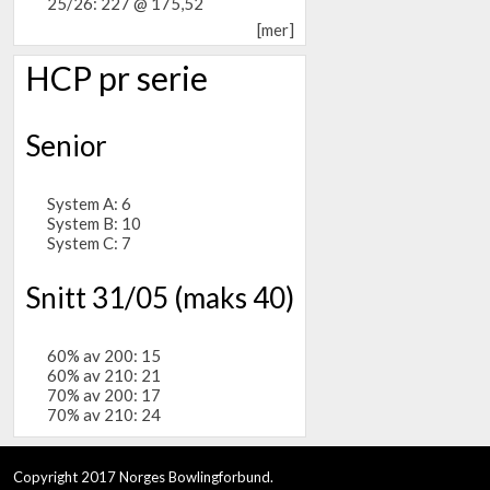
25/26: 227 @ 175,52
[mer]
HCP pr serie
Senior
System A: 6
System B: 10
System C: 7
Snitt 31/05 (maks 40)
60% av 200: 15
60% av 210: 21
70% av 200: 17
70% av 210: 24
Copyright 2017 Norges Bowlingforbund.