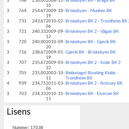
3
768
256.00
2008-11-
Briskebyen BK - Brage BK
10
3
764
254.67
2009-10-
Briskebyen - Munken BK
19
3
731
243.67
2010-02-
Briskebyen BK 2 - Trondheim BK 
06
3
721
240.33
2009-09-
Briskebyen BK 2 - Vågan BK
12
3
720
240.00
2010-09-
Briskebyen BK - Gjøvik BK
20
3
716
238.67
2009-01-
Gjøvik BK - Briskebyen BK
19
3
707
235.67
2009-03-
Briskebyen BK 2 - Solør BK 2
22
3
705
235.00
2003-10-
Bekkelaget Bowling Klubb -
11
Trondheim BK
4
939
234.75
2011-03-
Briskebyen BK 2 - Rolvsøy BK
06
3
703
234.33
2010-11-
Briskebyen BK - Elverum BK
15
Lisens
Nummer: 17038