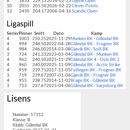
8
1833
229.13
2014-02-23
Gjøvik Open
10
2055
205.50
2026-02-22
Clever Points
12
2450
204.17
2006-04-16
Scandic Open
Ligaspill
Serier
Pinner
Snitt
Dato
Kamp
4
1001
250.25
2025-11-29
Munken BK - Glåmdal BK
4
994
248.50
2022-04-28
Glåmdal BK - Frogner BK
4
984
246.00
2014-03-08
Gjøvik BK - Solli BK
3
724
241.33
2023-03-04
Glåmdal BK - Munken BK
4
962
240.50
2025-11-29
Glåmdal BK 4 - Oslo BK 3
4
960
240.00
2025-11-09
Glåmdal BK - Arctic Strike
4
959
239.75
2017-11-05
Fyllingen BK - Frogner BK
3
719
239.67
2007-01-06
Gjøvik BK - Frogner BK
4
955
238.75
2014-11-02
Brage BK - Glåmdal BK
3
713
237.67
2025-04-06
Glåmdal BK - Sarpsborg BK
Lisens
Nummer: 17312
Klasse: B
Klubb:
Glåmdal BK
Gyldig til: 2027-05-31