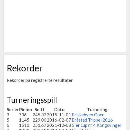
Rekorder
Rekorder på registrerte resultater
Turneringsspill
Serier
Pinner
Snitt
Dato
Turnering
3
736
245.33
2015-11-01
Briskebyen Open
5
1145
229.00
2016-02-07
Bråstad Trippel 2016
6
1510
251.67
2021-12-08
5`er cup nr 4 Kongsvinger