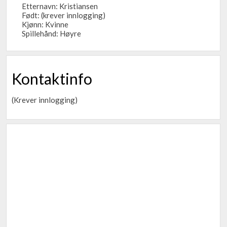
Etternavn: Kristiansen
Født: (krever innlogging)
Kjønn: Kvinne
Spillehånd: Høyre
Kontaktinfo
(Krever innlogging)