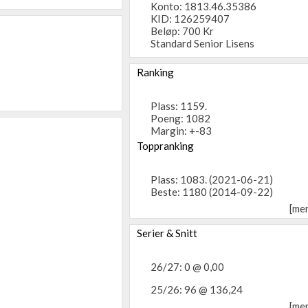
Konto: 1813.46.35386
KID: 126259407
Beløp: 700 Kr
Standard Senior Lisens
Ranking
Plass: 1159.
Poeng: 1082
Margin: +-83
Toppranking
Plass: 1083. (2021-06-21)
Beste: 1180 (2014-09-22)
[me
Serier & Snitt
26/27: 0 @ 0,00
25/26: 96 @ 136,24
[me