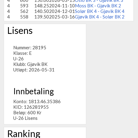
4
600
150.00
2026-03-15
Oslo BK 3 - Gjøvik BK 3
4
593
148.25
2024-11-10
Moss BK - Gjøvik BK 2
4
562
140.50
2024-12-01
Solør BK 4 - Gjøvik BK 4
4
558
139.50
2025-03-16
Gjøvik BK 4 - Solør BK 2
Lisens
Nummer: 28195
Klasse: E
U-26
Klubb:
Gjøvik BK
Utløpt: 2026-05-31
Innbetaling
Konto: 1813.46.35386
KID: 126281955
Beløp: 600 Kr
U-26 Lisens
Ranking