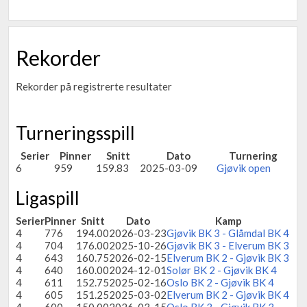
Rekorder
Rekorder på registrerte resultater
Turneringsspill
Serier
Pinner
Snitt
Dato
Turnering
6
959
159.83
2025-03-09
Gjøvik open
Ligaspill
Serier
Pinner
Snitt
Dato
Kamp
4
776
194.00
2026-03-23
Gjøvik BK 3 - Glåmdal BK 4
4
704
176.00
2025-10-26
Gjøvik BK 3 - Elverum BK 3
4
643
160.75
2026-02-15
Elverum BK 2 - Gjøvik BK 3
4
640
160.00
2024-12-01
Solør BK 2 - Gjøvik BK 4
4
611
152.75
2025-02-16
Oslo BK 2 - Gjøvik BK 4
4
605
151.25
2025-03-02
Elverum BK 2 - Gjøvik BK 4