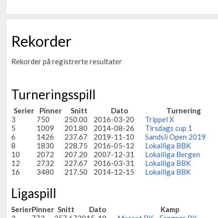
Rekorder
Rekorder på registrerte resultater
Turneringsspill
Serier
Pinner
Snitt
Dato
Turnering
3
750
250.00
2016-03-20
Trippel X
5
1009
201.80
2014-08-26
Tirsdags cup 1
6
1426
237.67
2019-11-10
Sandsli Open 2019
8
1830
228.75
2016-05-12
Lokalliga BBK
10
2072
207.20
2007-12-31
Lokalliga Bergen
12
2732
227.67
2016-03-31
Lokalliga BBK
16
3480
217.50
2014-12-15
Lokalliga BBK
Ligaspill
Serier
Pinner
Snitt
Dato
Kamp