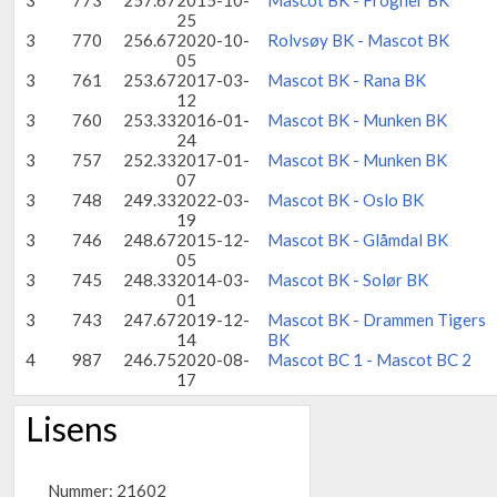
3
773
257.67
2015-10-
Mascot BK - Frogner BK
25
3
770
256.67
2020-10-
Rolvsøy BK - Mascot BK
05
3
761
253.67
2017-03-
Mascot BK - Rana BK
12
3
760
253.33
2016-01-
Mascot BK - Munken BK
24
3
757
252.33
2017-01-
Mascot BK - Munken BK
07
3
748
249.33
2022-03-
Mascot BK - Oslo BK
19
3
746
248.67
2015-12-
Mascot BK - Glåmdal BK
05
3
745
248.33
2014-03-
Mascot BK - Solør BK
01
3
743
247.67
2019-12-
Mascot BK - Drammen Tigers
14
BK
4
987
246.75
2020-08-
Mascot BC 1 - Mascot BC 2
17
Lisens
Nummer: 21602