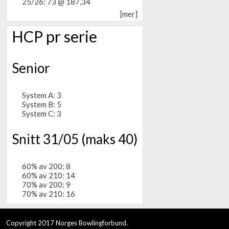
25/26: 73 @ 187,34
[mer]
HCP pr serie
Senior
System A: 3
System B: 5
System C: 3
Snitt 31/05 (maks 40)
60% av 200: 8
60% av 210: 14
70% av 200: 9
70% av 210: 16
Copyright 2017 Norges Bowlingforbund.