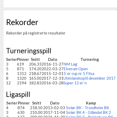
Rekorder
Rekorder på registrerte resultater
Turneringsspill
Serier
Pinner
Snitt
Dato
Turnering
3
619
206.33
2016-11-27
NM Lag
5
871
174.20
2022-03-27
Elverum Open
6
1312
218.67
2015-12-01
5`er cup nr 5 Flisa
8
1320
165.00
2017-12-31
Utenlandsspill desember 2017
12
2194
182.83
2016-03-28
Super 12 er`n
Ligaspill
Serier
Pinner
Snitt
Dato
Kamp
4
874
218.50
2013-02-03
Solør BK - Trondheim BK
3
630
210.00
2017-11-04
Solør BK 4 - Glåmdal BK 2