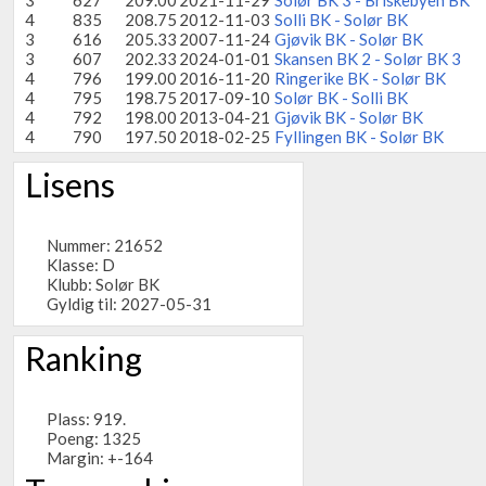
3
627
209.00
2021-11-29
Solør BK 3 - Briskebyen BK
4
835
208.75
2012-11-03
Solli BK - Solør BK
3
616
205.33
2007-11-24
Gjøvik BK - Solør BK
3
607
202.33
2024-01-01
Skansen BK 2 - Solør BK 3
4
796
199.00
2016-11-20
Ringerike BK - Solør BK
4
795
198.75
2017-09-10
Solør BK - Solli BK
4
792
198.00
2013-04-21
Gjøvik BK - Solør BK
4
790
197.50
2018-02-25
Fyllingen BK - Solør BK
Lisens
Nummer: 21652
Klasse: D
Klubb:
Solør BK
Gyldig til: 2027-05-31
Ranking
Plass: 919.
Poeng: 1325
Margin: +-164