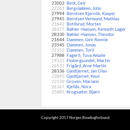
23002
Beck, Geir
22261
Bergsløkken, John
27994
Berntsen Kjernlie, Kasper
27945
Berntsen Vermund, Mathias
21642
Botilsrud, Morten
28377
Bøhler-Hansen, Kenneth Lager
28330
Bøhler-Hansen, Theodor
21644
Dammen, Geir Ronnie
23545
Dammen, Jonas
21552
Dammen, Toril
27988
Fagerli, Tuva Amalie
19125
Flobergsundet, Martin
26531
Frigård, Arne Martin
28336
Gjedtjernet, Jan Olav
22843
Gjedtjernet, Knut
22550
Groven, Mariann
26167
Kjellås, Nora
25485
Krogsæter, Bjørn
Copyright 2017 Norges Bowlingforbund.