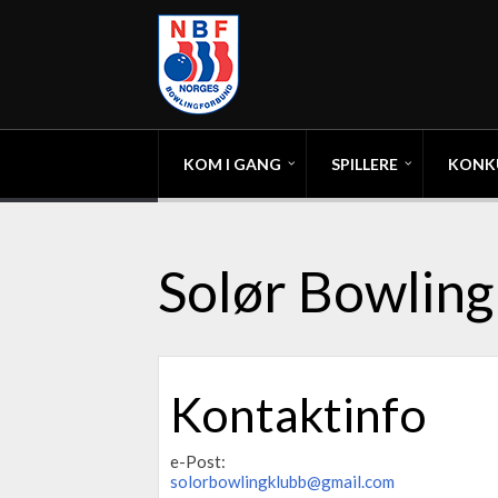
KOM I GANG
SPILLERE
KONK
Solør Bowlin
Kontaktinfo
e-Post:
solorbowlingklubb@gmail.com