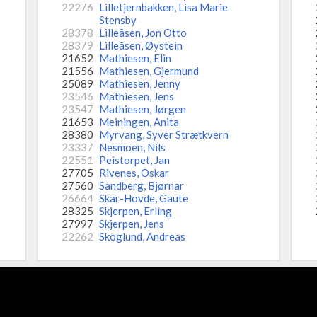
22276
Lilletjernbakken, Lisa Marie
Stensby
28378
Lilleåsen, Jon Otto
28379
Lilleåsen, Øystein
21652
Mathiesen, Elin
21556
Mathiesen, Gjermund
25089
Mathiesen, Jenny
23546
Mathiesen, Jens
23547
Mathiesen, Jørgen
21653
Meiningen, Anita
28380
Myrvang, Syver Strætkvern
23337
Nesmoen, Nils
22551
Peistorpet, Jan
27705
Rivenes, Oskar
27560
Sandberg, Bjørnar
26664
Skar-Hovde, Gaute
28325
Skjerpen, Erling
27997
Skjerpen, Jens
22262
Skoglund, Andreas