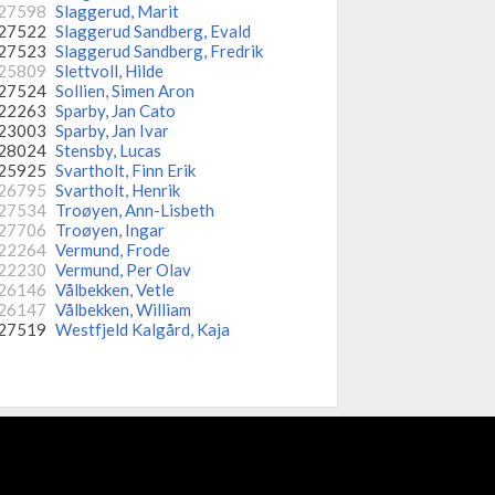
27598
Slaggerud, Marit
27522
Slaggerud Sandberg, Evald
27523
Slaggerud Sandberg, Fredrik
25809
Slettvoll, Hilde
27524
Sollien, Simen Aron
22263
Sparby, Jan Cato
23003
Sparby, Jan Ivar
28024
Stensby, Lucas
25925
Svartholt, Finn Erik
26795
Svartholt, Henrik
27534
Troøyen, Ann-Lisbeth
27706
Troøyen, Ingar
22264
Vermund, Frode
22230
Vermund, Per Olav
26146
Vålbekken, Vetle
26147
Vålbekken, William
27519
Westfjeld Kalgård, Kaja