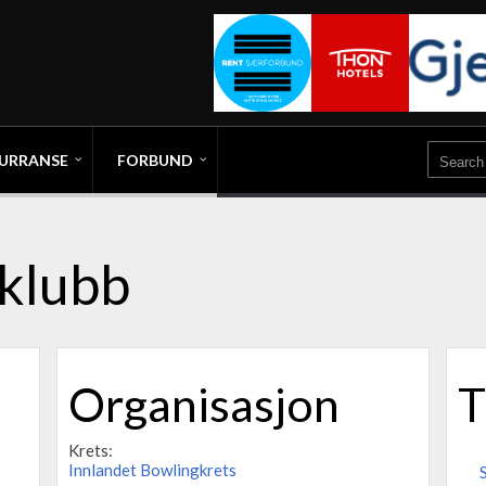
URRANSE
FORBUND
gklubb
Organisasjon
T
Krets:
Innlandet Bowlingkrets