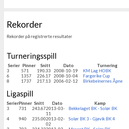
Rekorder
Rekorder på registrerte resultater
Turneringsspill
Serier
Pinner
Snitt
Dato
Turnering
3
571
190.33
2008-10-19
KM Lag HOBK
6
1357
226.17
2008-10-04
Fargerike Cup
8
1737
217.13
2006-02-12
Birkebeinernes Åpne
Ligaspill
Serier
Pinner
Snitt
Dato
Kamp
3
731
243.67
2013-03-
Bekkelaget BK - Solør BK
11
4
940
235.00
2013-02-
Solør BK 3 - Gjøvik BK 4
02