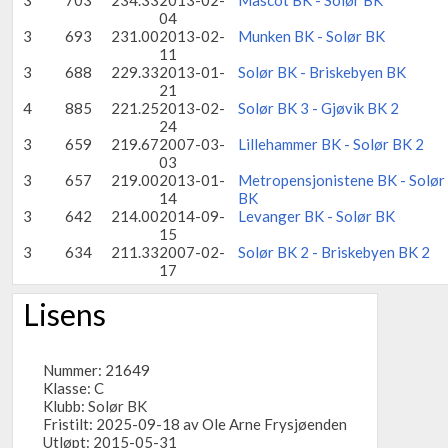
3
703
234.33
2013-02-
Mascot BK - Solør BK
04
3
693
231.00
2013-02-
Munken BK - Solør BK
11
3
688
229.33
2013-01-
Solør BK - Briskebyen BK
21
4
885
221.25
2013-02-
Solør BK 3 - Gjøvik BK 2
24
3
659
219.67
2007-03-
Lillehammer BK - Solør BK 2
03
3
657
219.00
2013-01-
Metropensjonistene BK - Solør
14
BK
3
642
214.00
2014-09-
Levanger BK - Solør BK
15
3
634
211.33
2007-02-
Solør BK 2 - Briskebyen BK 2
17
Lisens
Nummer: 21649
Klasse: C
Klubb:
Solør BK
Fristilt: 2025-09-18 av Ole Arne Frysjøenden
Utløpt: 2015-05-31