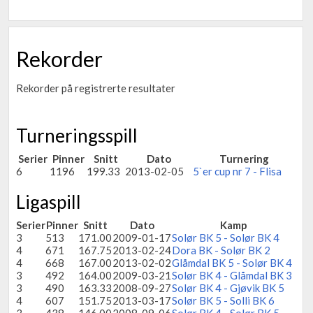
Rekorder
Rekorder på registrerte resultater
Turneringsspill
Serier
Pinner
Snitt
Dato
Turnering
6
1196
199.33
2013-02-05
5`er cup nr 7 - Flisa
Ligaspill
Serier
Pinner
Snitt
Dato
Kamp
3
513
171.00
2009-01-17
Solør BK 5 - Solør BK 4
4
671
167.75
2013-02-24
Dora BK - Solør BK 2
4
668
167.00
2013-02-02
Glåmdal BK 5 - Solør BK 4
3
492
164.00
2009-03-21
Solør BK 4 - Glåmdal BK 3
3
490
163.33
2008-09-27
Solør BK 4 - Gjøvik BK 5
4
607
151.75
2013-03-17
Solør BK 5 - Solli BK 6