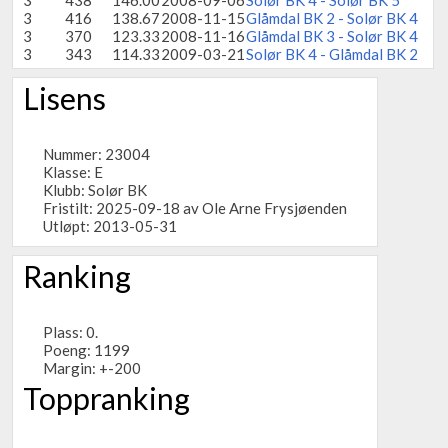
3
438
146.00
2008-09-06
Solør BK 4 - Solør BK 5
3
416
138.67
2008-11-15
Glåmdal BK 2 - Solør BK 4
3
370
123.33
2008-11-16
Glåmdal BK 3 - Solør BK 4
3
343
114.33
2009-03-21
Solør BK 4 - Glåmdal BK 2
Lisens
Nummer: 23004
Klasse: E
Klubb:
Solør BK
Fristilt: 2025-09-18 av Ole Arne Frysjøenden
Utløpt: 2013-05-31
Ranking
Plass: 0.
Poeng: 1199
Margin: +-200
Toppranking