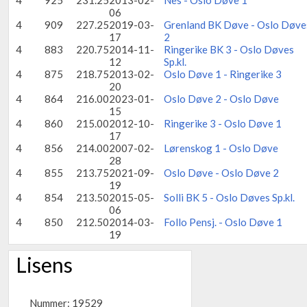
4
925
231.25
2013-02-
Nes - Oslo Døve 1
06
4
909
227.25
2019-03-
Grenland BK Døve - Oslo Døve
17
2
4
883
220.75
2014-11-
Ringerike BK 3 - Oslo Døves
12
Sp.kl.
4
875
218.75
2013-02-
Oslo Døve 1 - Ringerike 3
20
4
864
216.00
2023-01-
Oslo Døve 2 - Oslo Døve
15
4
860
215.00
2012-10-
Ringerike 3 - Oslo Døve 1
17
4
856
214.00
2007-02-
Lørenskog 1 - Oslo Døve
28
4
855
213.75
2021-09-
Oslo Døve - Oslo Døve 2
19
4
854
213.50
2015-05-
Solli BK 5 - Oslo Døves Sp.kl.
06
4
850
212.50
2014-03-
Follo Pensj. - Oslo Døve 1
19
Lisens
Nummer: 19529