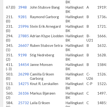
BK
67.(0)
3948
John Stubsve Bang
Hallingkast
A
1919.
BK
211.
9281
Raymond Garborg
Hallingkast
B
1736.
(0)
BK
231.
25996
Stein Erik Arnegard
Hallingkast
B
1721.
(0)
BK
294.
27885
Adrian Klype Liodden
Hallingkast
B-
1666.
(0)
BK
U21
345.
26607
Ruben Stubsve Setra
Hallingkast
B
1632.
(1)
BK
351.
9198
Stig Nedreberg
Hallingkast
B
1628.
(2)
BK
411.
14454
Janne Monsen
Hallingkast
B
1584.
(-3)
BK
503.
26298
Camilla Eriksen
Hallingkast
C-
1526.
(0)
Garborg
BK
U26
513.
14275
Knut R. Lerskallen
Hallingkast
C-P
1522.
(2)
BK
560.
26106
Markus Bjørøen
Hallingkast
C
1497.
(2)
BK
584.
25732
Laila Eriksen
Hallingkast
C
1485.
(1)
BK