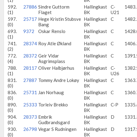
592.
27886
Sindre Guttorm
Hallingkast
C-
1483.
(1)
Flaget
BK
U21
597.
25717
Hege Kristin Stubsve
Hallingkast
C
1482.
(0)
Bang
BK
693.
9372
Oskar Renslo
Hallingkast
C
1428.
(1)
BK
741.
28374
Roy Atle Økland
Hallingkast
C
1406.
(2)
BK
772.
28372
Geir Vidar
Hallingkast
C
1391.
(4)
Asgrimsplass
BK
788.
28117
Oliver Halbjørhus
Hallingkast
C-
1382.
(1)
BK
U26
831.
27887
Tommy Andre Lokøy
Hallingkast
C
1363.
(0)
BK
836.
25731
Jan Norhaug
Hallingkast
C
1360.
(0)
BK
890.
25333
Torleiv Brekko
Hallingkast
C-P
1335.
(0)
BK
904.
28373
Embrik
Hallingkast
D
1331.
(0)
Gudbrandsgard
BK
930.
26798
Vegar S Rudningen
Hallingkast
D
1317.
(0)
BK