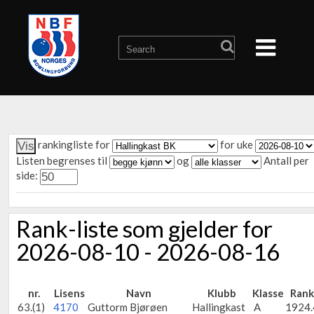
rankingliste for
for uke
Listen begrenses til
og
Antall per
side:
Rank-liste som gjelder for
2026-08-10 - 2026-08-16
nr.
Lisens
Navn
Klubb
Klasse
Rank
63.(1)
4170
Guttorm Bjørøen
Hallingkast
A
1924.