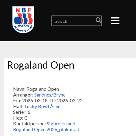
Rogaland Open
Navn: Rogaland Open
Arrangør:
Sandnes/Bryne
Fra: 2026-03-18 Til: 2026-03-22
Hall:
Lucky Bowl Åsen
Serier: 6
Hcp: C
Kontaktperson:
Sigurd Erland
Rogaland Open 2026_plakat.pdf