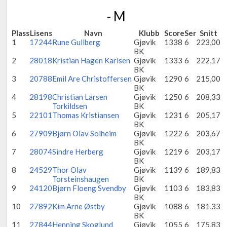
- M
Plass
Lisens
Navn
Klubb
Score
Ser
Snitt
1
17244
Rune Gullberg
Gjøvik
1338
6
223,00
BK
2
28018
Kristian Hagen Karlsen
Gjøvik
1333
6
222,17
BK
3
20788
Emil Are Christoffersen
Gjøvik
1290
6
215,00
BK
4
28198
Christian Larsen
Gjøvik
1250
6
208,33
Torkildsen
BK
5
22101
Thomas Kristiansen
Gjøvik
1231
6
205,17
BK
6
27909
Bjørn Olav Solheim
Gjøvik
1222
6
203,67
BK
7
28074
Sindre Herberg
Gjøvik
1219
6
203,17
BK
8
24529
Thor Olav
Gjøvik
1139
6
189,83
Torsteinshaugen
BK
9
24120
Bjørn Floeng Svendby
Gjøvik
1103
6
183,83
BK
10
27892
Kim Arne Østby
Gjøvik
1088
6
181,33
BK
11
27844
Henning Skoglund
Gjøvik
1055
6
175,83