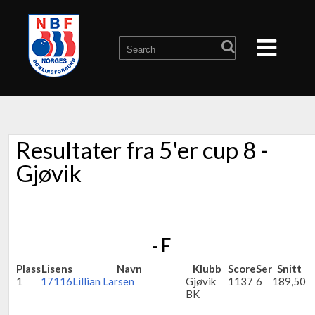
Resultater fra 5'er cup 8 -
Gjøvik
- F
Plass
Lisens
Navn
Klubb
Score
Ser
Snitt
1
17116
Lillian Larsen
Gjøvik
1137
6
189,50
BK