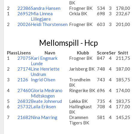
BK
2
22386
Sandra Hansen
Frogner BK
534
3
178,00
1
26952
Mia Linnea
Orkla BK
698
3
232,67
Lillegjære
2
20026
Heidi Thorstensen
Frogner BK
603
3
201,00
Mellomspill - Hcp
Plass
Lisens
Navn
Klubb
Score
Ser
Snitt
1
27075
Kari Engmark
Frogner BK
847
4
211,75
Lunde
2
27174
Line Henriette
Jarlsberg BK
748
4
187,00
Undrum
3
2126
Ingrid Olsen
Trondheim
743
4
185,75
BK
4
27460
Gloria Medrano
Ringerike BK
696
4
174,00
Midtskogen
5
26832
Beate Johnerud
Løkka BK
735
4
183,75
6
25732
Laila Eriksen
Hallingkast
708
4
177,00
BK
7
21682
Nina Marring
Drammen
581
4
145,25
Tigers BK