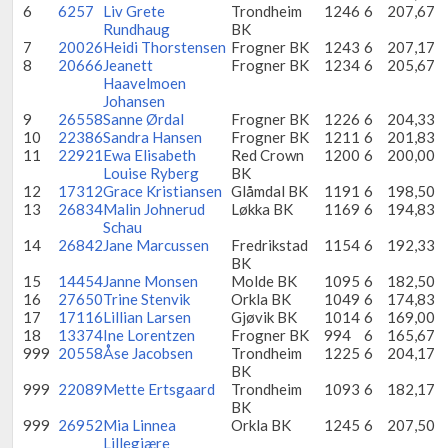
6
6257
Liv Grete
Trondheim
1246
6
207,67
Rundhaug
BK
7
20026
Heidi Thorstensen
Frogner BK
1243
6
207,17
8
20666
Jeanett
Frogner BK
1234
6
205,67
Haavelmoen
Johansen
9
26558
Sanne Ørdal
Frogner BK
1226
6
204,33
10
22386
Sandra Hansen
Frogner BK
1211
6
201,83
11
22921
Ewa Elisabeth
Red Crown
1200
6
200,00
Louise Ryberg
BK
12
17312
Grace Kristiansen
Glåmdal BK
1191
6
198,50
13
26834
Malin Johnerud
Løkka BK
1169
6
194,83
Schau
14
26842
Jane Marcussen
Fredrikstad
1154
6
192,33
BK
15
14454
Janne Monsen
Molde BK
1095
6
182,50
16
27650
Trine Stenvik
Orkla BK
1049
6
174,83
17
17116
Lillian Larsen
Gjøvik BK
1014
6
169,00
18
13374
Ine Lorentzen
Frogner BK
994
6
165,67
999
20558
Åse Jacobsen
Trondheim
1225
6
204,17
BK
999
22089
Mette Ertsgaard
Trondheim
1093
6
182,17
BK
999
26952
Mia Linnea
Orkla BK
1245
6
207,50
Lillegjære