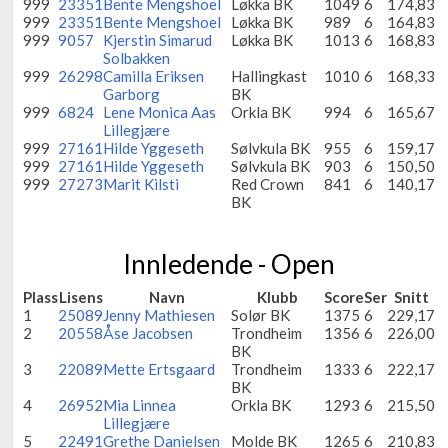
999
23351
Bente Mengshoel
Løkka BK
1049
6
174,83
999
23351
Bente Mengshoel
Løkka BK
989
6
164,83
999
9057
Kjerstin Simarud
Løkka BK
1013
6
168,83
Solbakken
999
26298
Camilla Eriksen
Hallingkast
1010
6
168,33
Garborg
BK
999
6824
Lene Monica Aas
Orkla BK
994
6
165,67
Lillegjære
999
27161
Hilde Yggeseth
Sølvkula BK
955
6
159,17
999
27161
Hilde Yggeseth
Sølvkula BK
903
6
150,50
999
27273
Marit Kilsti
Red Crown
841
6
140,17
BK
Innledende - Open
Plass
Lisens
Navn
Klubb
Score
Ser
Snitt
1
25089
Jenny Mathiesen
Solør BK
1375
6
229,17
2
20558
Åse Jacobsen
Trondheim
1356
6
226,00
BK
3
22089
Mette Ertsgaard
Trondheim
1333
6
222,17
BK
4
26952
Mia Linnea
Orkla BK
1293
6
215,50
Lillegjære
5
22491
Grethe Danielsen
Molde BK
1265
6
210,83