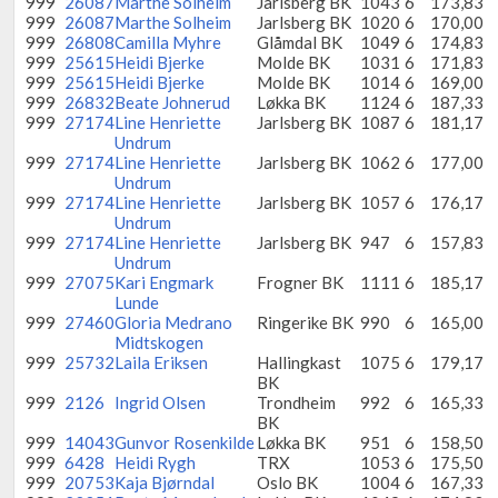
999
26087
Marthe Solheim
Jarlsberg BK
1043
6
173,83
999
26087
Marthe Solheim
Jarlsberg BK
1020
6
170,00
999
26808
Camilla Myhre
Glåmdal BK
1049
6
174,83
999
25615
Heidi Bjerke
Molde BK
1031
6
171,83
999
25615
Heidi Bjerke
Molde BK
1014
6
169,00
999
26832
Beate Johnerud
Løkka BK
1124
6
187,33
999
27174
Line Henriette
Jarlsberg BK
1087
6
181,17
Undrum
999
27174
Line Henriette
Jarlsberg BK
1062
6
177,00
Undrum
999
27174
Line Henriette
Jarlsberg BK
1057
6
176,17
Undrum
999
27174
Line Henriette
Jarlsberg BK
947
6
157,83
Undrum
999
27075
Kari Engmark
Frogner BK
1111
6
185,17
Lunde
999
27460
Gloria Medrano
Ringerike BK
990
6
165,00
Midtskogen
999
25732
Laila Eriksen
Hallingkast
1075
6
179,17
BK
999
2126
Ingrid Olsen
Trondheim
992
6
165,33
BK
999
14043
Gunvor Rosenkilde
Løkka BK
951
6
158,50
999
6428
Heidi Rygh
TRX
1053
6
175,50
999
20753
Kaja Bjørndal
Oslo BK
1004
6
167,33