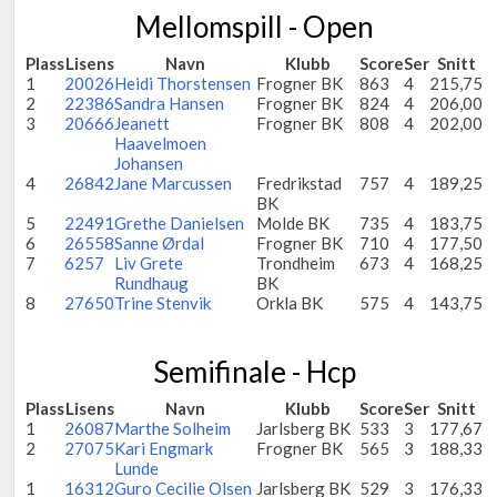
Mellomspill - Open
Plass
Lisens
Navn
Klubb
Score
Ser
Snitt
1
20026
Heidi Thorstensen
Frogner BK
863
4
215,75
2
22386
Sandra Hansen
Frogner BK
824
4
206,00
3
20666
Jeanett
Frogner BK
808
4
202,00
Haavelmoen
Johansen
4
26842
Jane Marcussen
Fredrikstad
757
4
189,25
BK
5
22491
Grethe Danielsen
Molde BK
735
4
183,75
6
26558
Sanne Ørdal
Frogner BK
710
4
177,50
7
6257
Liv Grete
Trondheim
673
4
168,25
Rundhaug
BK
8
27650
Trine Stenvik
Orkla BK
575
4
143,75
Semifinale - Hcp
Plass
Lisens
Navn
Klubb
Score
Ser
Snitt
1
26087
Marthe Solheim
Jarlsberg BK
533
3
177,67
2
27075
Kari Engmark
Frogner BK
565
3
188,33
Lunde
1
16312
Guro Cecilie Olsen
Jarlsberg BK
529
3
176,33