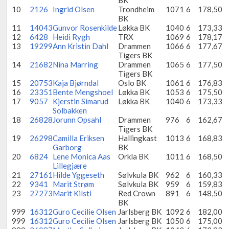
BK
10
2126
Ingrid Olsen
Trondheim
1071
6
178,50
BK
11
14043
Gunvor Rosenkilde
Løkka BK
1040
6
173,33
12
6428
Heidi Rygh
TRX
1069
6
178,17
13
19299
Ann Kristin Dahl
Drammen
1066
6
177,67
Tigers BK
14
21682
Nina Marring
Drammen
1065
6
177,50
Tigers BK
15
20753
Kaja Bjørndal
Oslo BK
1061
6
176,83
16
23351
Bente Mengshoel
Løkka BK
1053
6
175,50
17
9057
Kjerstin Simarud
Løkka BK
1040
6
173,33
Solbakken
18
26828
Jorunn Opsahl
Drammen
976
6
162,67
Tigers BK
19
26298
Camilla Eriksen
Hallingkast
1013
6
168,83
Garborg
BK
20
6824
Lene Monica Aas
Orkla BK
1011
6
168,50
Lillegjære
21
27161
Hilde Yggeseth
Sølvkula BK
962
6
160,33
22
9341
Marit Strøm
Sølvkula BK
959
6
159,83
23
27273
Marit Kilsti
Red Crown
891
6
148,50
BK
999
16312
Guro Cecilie Olsen
Jarlsberg BK
1092
6
182,00
999
16312
Guro Cecilie Olsen
Jarlsberg BK
1050
6
175,00