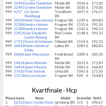
999
22491
Grethe Danielsen
Molde BK
1026
6
171,00
999
22491
Grethe Danielsen
Molde BK
1020
6
170,00
999
6257
Liv Grete
Trondheim
1057
6
176,17
Rundhaug
BK
999
20026
Heidi Thorstensen
Frogner BK
1229
6
204,83
999
22386
Sandra Hansen
Frogner BK
1155
6
192,50
999
22386
Sandra Hansen
Frogner BK
1142
6
190,33
999
22921
Ewa Elisabeth
Red Crown
1148
6
191,33
Louise Ryberg
BK
999
17312
Grace Kristiansen
Glåmdal BK
1154
6
192,33
999
26834
Malin Johnerud
Løkka BK
1085
6
180,83
Schau
999
26842
Jane Marcussen
Fredrikstad
1089
6
181,50
BK
999
14454
Janne Monsen
Molde BK
1031
6
171,83
999
14454
Janne Monsen
Molde BK
1001
6
166,83
999
27650
Trine Stenvik
Orkla BK
1041
6
173,50
999
13374
Ine Lorentzen
Frogner BK
929
6
154,83
Kvartfinale - Hcp
Plass
Lisens
Navn
Klubb
Score
Ser
Snitt
1
16312
Guro Cecilie Olsen
Jarlsberg BK
572
3
190,67