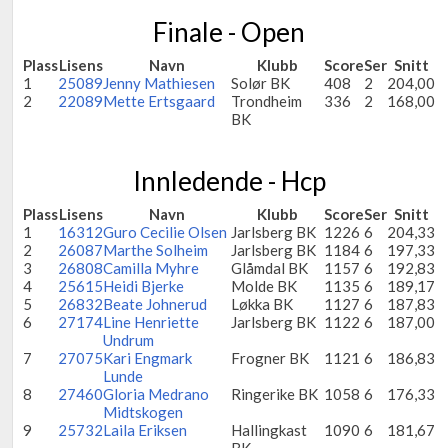
Finale - Open
Plass
Lisens
Navn
Klubb
Score
Ser
Snitt
1
25089
Jenny Mathiesen
Solør BK
408
2
204,00
2
22089
Mette Ertsgaard
Trondheim
336
2
168,00
BK
Innledende - Hcp
Plass
Lisens
Navn
Klubb
Score
Ser
Snitt
1
16312
Guro Cecilie Olsen
Jarlsberg BK
1226
6
204,33
2
26087
Marthe Solheim
Jarlsberg BK
1184
6
197,33
3
26808
Camilla Myhre
Glåmdal BK
1157
6
192,83
4
25615
Heidi Bjerke
Molde BK
1135
6
189,17
5
26832
Beate Johnerud
Løkka BK
1127
6
187,83
6
27174
Line Henriette
Jarlsberg BK
1122
6
187,00
Undrum
7
27075
Kari Engmark
Frogner BK
1121
6
186,83
Lunde
8
27460
Gloria Medrano
Ringerike BK
1058
6
176,33
Midtskogen
9
25732
Laila Eriksen
Hallingkast
1090
6
181,67