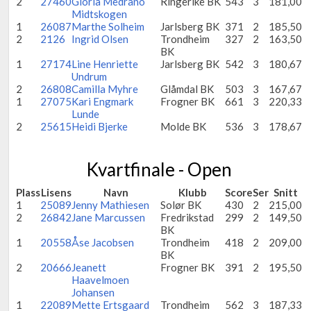
2
27460
Gloria Medrano
Ringerike BK
543
3
181,00
Midtskogen
1
26087
Marthe Solheim
Jarlsberg BK
371
2
185,50
2
2126
Ingrid Olsen
Trondheim
327
2
163,50
BK
1
27174
Line Henriette
Jarlsberg BK
542
3
180,67
Undrum
2
26808
Camilla Myhre
Glåmdal BK
503
3
167,67
1
27075
Kari Engmark
Frogner BK
661
3
220,33
Lunde
2
25615
Heidi Bjerke
Molde BK
536
3
178,67
Kvartfinale - Open
Plass
Lisens
Navn
Klubb
Score
Ser
Snitt
1
25089
Jenny Mathiesen
Solør BK
430
2
215,00
2
26842
Jane Marcussen
Fredrikstad
299
2
149,50
BK
1
20558
Åse Jacobsen
Trondheim
418
2
209,00
BK
2
20666
Jeanett
Frogner BK
391
2
195,50
Haavelmoen
Johansen
1
22089
Mette Ertsgaard
Trondheim
562
3
187,33