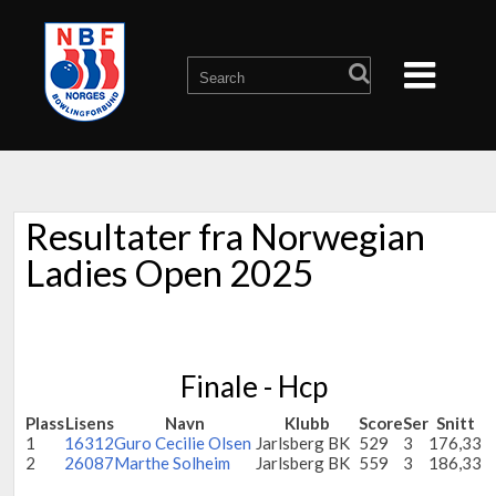
Resultater fra Norwegian
Ladies Open 2025
Finale - Hcp
Plass
Lisens
Navn
Klubb
Score
Ser
Snitt
1
16312
Guro Cecilie Olsen
Jarlsberg BK
529
3
176,33
2
26087
Marthe Solheim
Jarlsberg BK
559
3
186,33