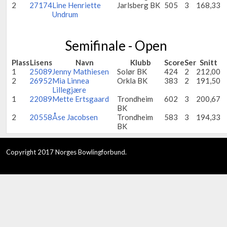
2
27174
Line Henriette
Jarlsberg BK
505
3
168,33
Undrum
Semifinale - Open
Plass
Lisens
Navn
Klubb
Score
Ser
Snitt
1
25089
Jenny Mathiesen
Solør BK
424
2
212,00
2
26952
Mia Linnea
Orkla BK
383
2
191,50
Lillegjære
1
22089
Mette Ertsgaard
Trondheim
602
3
200,67
BK
2
20558
Åse Jacobsen
Trondheim
583
3
194,33
BK
Copyright 2017 Norges Bowlingforbund.