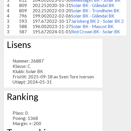
3
612
204.00
2023-01-30
Bekkelaget BK - Solør BK
4
809
202.25
2020-10-31
Solør BK - Glåmdal BK
4
809
202.25
2022-03-20
Solør BK - Trondheim BK
4
796
199.00
2022-02-06
Solør BK - Glåmdal BK
3
593
197.67
2022-10-17
Jarlsberg BK 2 - Solør BK 2
3
588
196.00
2023-11-27
Solør BK - Mascot BK
3
587
195.67
2024-01-01
Red Crown BK - Solør BK
Lisens
Nummer: 26887
Klasse: C
Klubb:
Solør BK
Fristilt: 2025-09-18 av Sven Tore Iversen
Utløpt: 2024-05-31
Ranking
Plass: 0.
Poeng: 1368
Margin: +-200