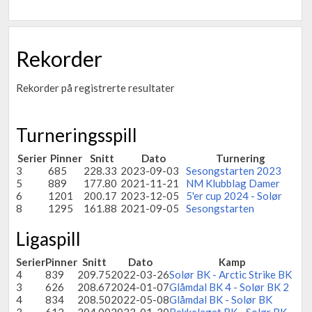
Rekorder
Rekorder på registrerte resultater
Turneringsspill
Serier
Pinner
Snitt
Dato
Turnering
3
685
228.33
2023-09-03
Sesongstarten 2023
5
889
177.80
2021-11-21
NM Klubblag Damer
6
1201
200.17
2023-12-05
5'er cup 2024 - Solør
8
1295
161.88
2021-09-05
Sesongstarten
Ligaspill
Serier
Pinner
Snitt
Dato
Kamp
4
839
209.75
2022-03-26
Solør BK - Arctic Strike BK
3
626
208.67
2024-01-07
Glåmdal BK 4 - Solør BK 2
4
834
208.50
2022-05-08
Glåmdal BK - Solør BK