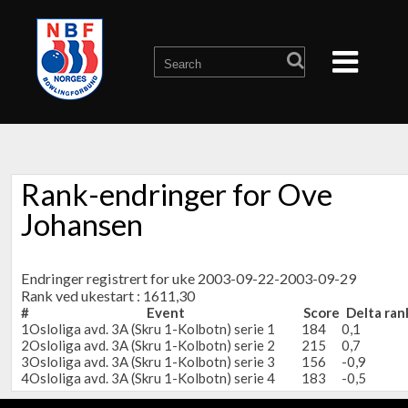
Rank-endringer for Ove
Johansen
Endringer registrert for uke 2003-09-22-2003-09-29
Rank ved ukestart : 1611,30
#
Event
Score
Delta ran
1
Osloliga avd. 3A (Skru 1-Kolbotn) serie 1
184
0,1
2
Osloliga avd. 3A (Skru 1-Kolbotn) serie 2
215
0,7
3
Osloliga avd. 3A (Skru 1-Kolbotn) serie 3
156
-0,9
4
Osloliga avd. 3A (Skru 1-Kolbotn) serie 4
183
-0,5