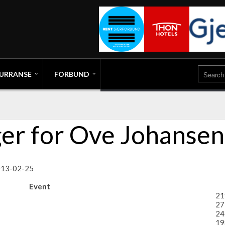
URRANSE
FORBUND
er for Ove Johansen
2013-02-25
Event
21
27
24
19