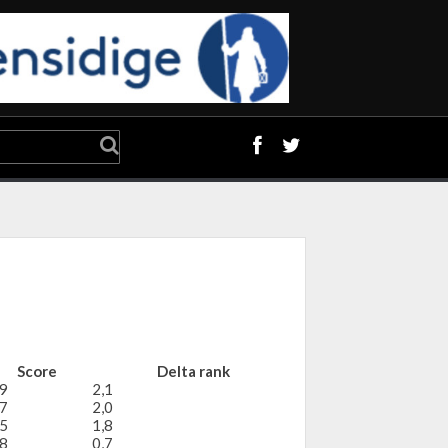
Score
Delta rank
9
2,1
7
2,0
5
1,8
8
0,7