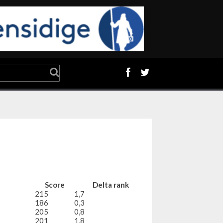
Score
Delta rank
215
1,7
186
0,3
205
0,8
201
1,8