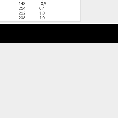
148
-0,9
214
0,4
212
1,0
206
1,0