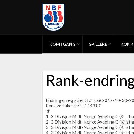
KOM I GANG
SPILLERE
KONK
Rank-endring
Endringer registrert for uke 2017-10-30-
Rank ved ukestart : 1443,80
#
1
3.Divisjon Midt-Norge Avdeling C (Kristi
2
3.Divisjon Midt-Norge Avdeling C (Kristi
3
3.Divisjon Midt-Norge Avdeling C (Kristi
4
3.Divisjon Midt-Norge Avdeling C (Kristi