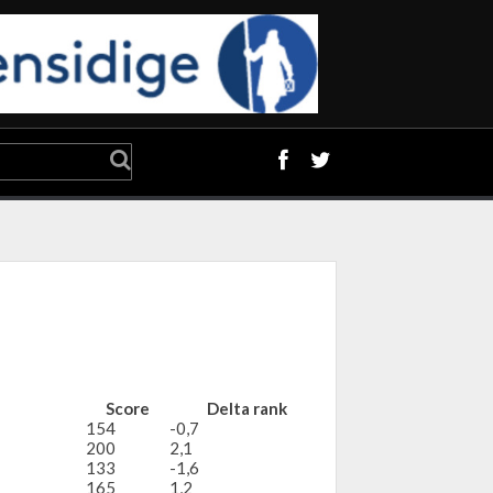
Score
Delta rank
154
-0,7
200
2,1
133
-1,6
165
1,2