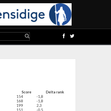
Score
Delta rank
154
-1,8
168
-1,8
199
2,3
151
-0,5