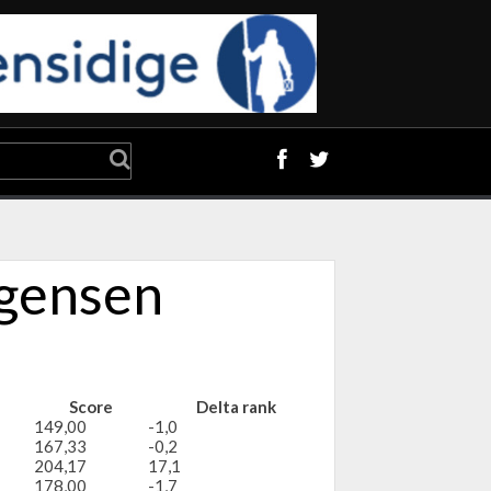
ågensen
Score
Delta rank
149,00
-1,0
167,33
-0,2
204,17
17,1
178,00
-1,7