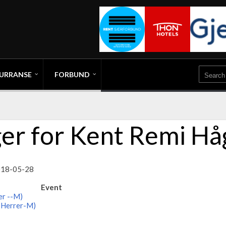
URRANSE
FORBUND
er for Kent Remi H
2018-05-28
Event
er --M)
 Herrer-M)