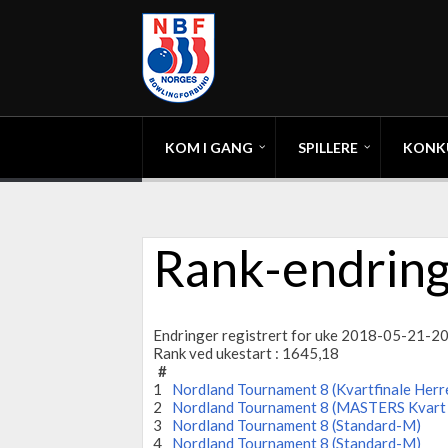
KOM I GANG
SPILLERE
KONK
Rank-endring
Endringer registrert for uke 2018-05-21-
Rank ved ukestart : 1645,18
#
1
Nordland Tournament 8 (Kvartfinale Herr
2
Nordland Tournament 8 (MASTERS Kvart
3
Nordland Tournament 8 (Standard-M)
4
Nordland Tournament 8 (Standard-M)