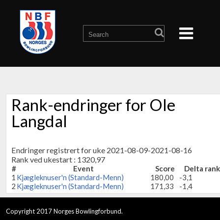
Rank-endringer for Ole
Langdal
Endringer registrert for uke 2021-08-09-2021-08-16
Rank ved ukestart : 1320,97
#
Event
Score
Delta rank
1
Kjægleknuser'n (Standard-Menn)
180,00
-3,1
2
Kjægleknuser'n (Standard-Menn)
171,33
-1,4
Copyright 2017 Norges Bowlingforbund.