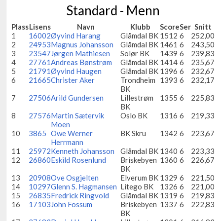
Standard - Menn
Plass
Lisens
Navn
Klubb
Score
Ser
Snitt
1
16002
Øyvind Harang
Glåmdal BK
1512
6
252,00
2
24953
Magnus Johansson
Glåmdal BK
1461
6
243,50
3
23547
Jørgen Mathiesen
Solør BK
1439
6
239,83
4
27761
Andreas Bønstrøm
Glåmdal BK
1414
6
235,67
5
21791
Øyvind Haugen
Glåmdal BK
1396
6
232,67
6
21665
Christer Aker
Trondheim
1393
6
232,17
BK
7
27506
Arild Gundersen
Lillestrøm
1355
6
225,83
BK
8
27576
Martin Sætervik
Oslo BK
1316
6
219,33
Moen
10
3865
Owe Werner
BK Skru
1342
6
223,67
Herrmann
11
25972
Kenneth Johansson
Glåmdal BK
1340
6
223,33
12
26860
Eskild Rosenlund
Briskebyen
1360
6
226,67
BK
13
20908
Ove Osgjelten
Elverum BK
1329
6
221,50
14
10297
Glenn S. Hagmansen
Litego BK
1326
6
221,00
15
26835
Fredrick Ringvold
Glåmdal BK
1319
6
219,83
16
17103
John Fossum
Briskebyen
1337
6
222,83
BK