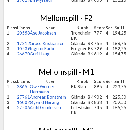
4
27019
Eli Myrseth
Glåmdal BK
605
4
151,25
Mellomspill - F2
Plass
Lisens
Navn
Klubb
Score
Ser
Snitt
1
20558
Åse Jacobsen
Trondheim
777
4
194,25
BK
2
17312
Grace Kristiansen
Glåmdal BK
755
4
188,75
3
10539
Ingunn Farbu
Frogner BK
729
4
182,25
4
26670
Guri Haug
Glåmdal BK
619
4
154,75
Mellomspill - M1
Plass
Lisens
Navn
Klubb
Score
Ser
Snitt
1
3865
Owe Werner
BK Skru
895
4
223,75
Herrmann
2
27761
Andreas Bønstrøm
Glåmdal BK
902
4
225,50
3
16002
Øyvind Harang
Glåmdal BK
838
4
209,50
4
27506
Arild Gundersen
Lillestrøm
745
4
186,25
BK