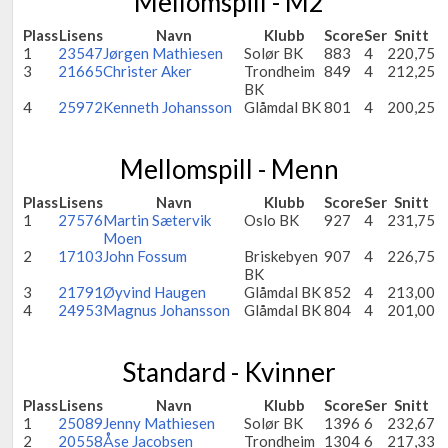
Mellomspill - M2
Plass
Lisens
Navn
Klubb
Score
Ser
Snitt
1
23547
Jørgen Mathiesen
Solør BK
883
4
220,75
3
21665
Christer Aker
Trondheim
849
4
212,25
BK
4
25972
Kenneth Johansson
Glåmdal BK
801
4
200,25
Mellomspill - Menn
Plass
Lisens
Navn
Klubb
Score
Ser
Snitt
1
27576
Martin Sætervik
Oslo BK
927
4
231,75
Moen
2
17103
John Fossum
Briskebyen
907
4
226,75
BK
3
21791
Øyvind Haugen
Glåmdal BK
852
4
213,00
4
24953
Magnus Johansson
Glåmdal BK
804
4
201,00
Standard - Kvinner
Plass
Lisens
Navn
Klubb
Score
Ser
Snitt
1
25089
Jenny Mathiesen
Solør BK
1396
6
232,67
2
20558
Åse Jacobsen
Trondheim
1304
6
217,33