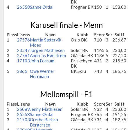
BK
4
26558
Sanne Ørdal
Frogner BK
158
1
158,00
Karusell finale - Menn
Plass
Lisens
Navn
Klubb
Score
Ser
Snitt
1
27576
Martin Sætervik
Oslo BK
710
3
236,67
Moen
2
23547
Jørgen Mathiesen
Solør BK
1165
5
233,00
3
27761
Andreas Bønstrøm
Glåmdal BK
1136
5
227,20
4
17103
John Fossum
Briskebyen
431
2
215,50
BK
5
3865
Owe Werner
BK Skru
743
4
185,75
Herrmann
Mellomspill - F1
Plass
Lisens
Navn
Klubb
Score
Ser
Snitt
1
25089
Jenny Mathiesen
Solør BK
932
4
233,00
2
26558
Sanne Ørdal
Frogner BK
765
4
191,25
3
21703
Grethe Barbro
Glåmdal BK
731
4
182,75
Bergersen