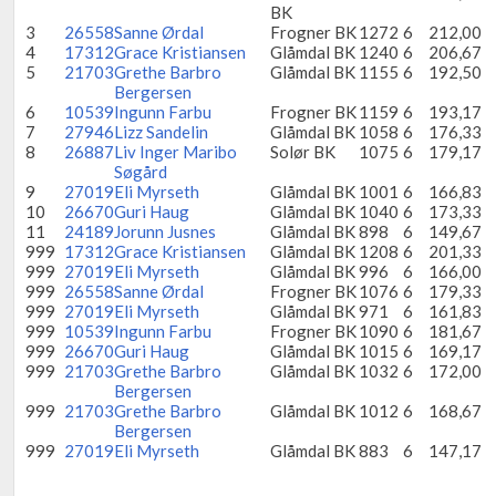
BK
3
26558
Sanne Ørdal
Frogner BK
1272
6
212,00
4
17312
Grace Kristiansen
Glåmdal BK
1240
6
206,67
5
21703
Grethe Barbro
Glåmdal BK
1155
6
192,50
Bergersen
6
10539
Ingunn Farbu
Frogner BK
1159
6
193,17
7
27946
Lizz Sandelin
Glåmdal BK
1058
6
176,33
8
26887
Liv Inger Maribo
Solør BK
1075
6
179,17
Søgård
9
27019
Eli Myrseth
Glåmdal BK
1001
6
166,83
10
26670
Guri Haug
Glåmdal BK
1040
6
173,33
11
24189
Jorunn Jusnes
Glåmdal BK
898
6
149,67
999
17312
Grace Kristiansen
Glåmdal BK
1208
6
201,33
999
27019
Eli Myrseth
Glåmdal BK
996
6
166,00
999
26558
Sanne Ørdal
Frogner BK
1076
6
179,33
999
27019
Eli Myrseth
Glåmdal BK
971
6
161,83
999
10539
Ingunn Farbu
Frogner BK
1090
6
181,67
999
26670
Guri Haug
Glåmdal BK
1015
6
169,17
999
21703
Grethe Barbro
Glåmdal BK
1032
6
172,00
Bergersen
999
21703
Grethe Barbro
Glåmdal BK
1012
6
168,67
Bergersen
999
27019
Eli Myrseth
Glåmdal BK
883
6
147,17