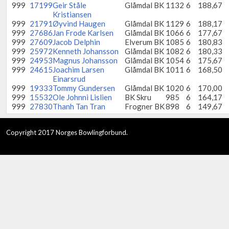
999
17199
Geir Ståle
Glåmdal BK
1132
6
188,67
Kristiansen
999
21791
Øyvind Haugen
Glåmdal BK
1129
6
188,17
999
27686
Jan Frode Karlsen
Glåmdal BK
1066
6
177,67
999
27609
Jacob Delphin
Elverum BK
1085
6
180,83
999
25972
Kenneth Johansson
Glåmdal BK
1082
6
180,33
999
24953
Magnus Johansson
Glåmdal BK
1054
6
175,67
999
24615
Joachim Larsen
Glåmdal BK
1011
6
168,50
Einarsrud
999
19333
Tommy Gundersen
Glåmdal BK
1020
6
170,00
999
15532
Ole Johnni Lislien
BK Skru
985
6
164,17
999
27830
Thanh Tan Tran
Frogner BK
898
6
149,67
Copyright 2017 Norges Bowlingforbund.