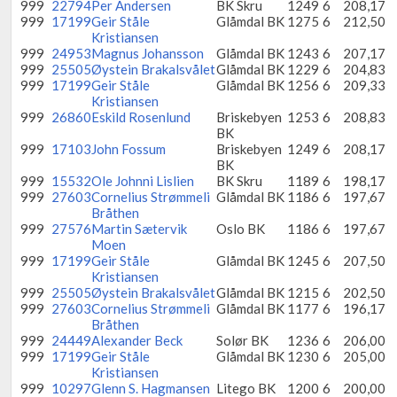
999
22794
Per Andersen
BK Skru
1249
6
208,17
999
17199
Geir Ståle
Glåmdal BK
1275
6
212,50
Kristiansen
999
24953
Magnus Johansson
Glåmdal BK
1243
6
207,17
999
25505
Øystein Brakalsvålet
Glåmdal BK
1229
6
204,83
999
17199
Geir Ståle
Glåmdal BK
1256
6
209,33
Kristiansen
999
26860
Eskild Rosenlund
Briskebyen
1253
6
208,83
BK
999
17103
John Fossum
Briskebyen
1249
6
208,17
BK
999
15532
Ole Johnni Lislien
BK Skru
1189
6
198,17
999
27603
Cornelius Strømmeli
Glåmdal BK
1186
6
197,67
Bråthen
999
27576
Martin Sætervik
Oslo BK
1186
6
197,67
Moen
999
17199
Geir Ståle
Glåmdal BK
1245
6
207,50
Kristiansen
999
25505
Øystein Brakalsvålet
Glåmdal BK
1215
6
202,50
999
27603
Cornelius Strømmeli
Glåmdal BK
1177
6
196,17
Bråthen
999
24449
Alexander Beck
Solør BK
1236
6
206,00
999
17199
Geir Ståle
Glåmdal BK
1230
6
205,00
Kristiansen
999
10297
Glenn S. Hagmansen
Litego BK
1200
6
200,00