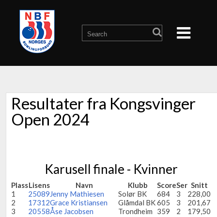
Resultater fra Kongsvinger
Open 2024
Karusell finale - Kvinner
Plass
Lisens
Navn
Klubb
Score
Ser
Snitt
1
25089
Jenny Mathiesen
Solør BK
684
3
228,00
2
17312
Grace Kristiansen
Glåmdal BK
605
3
201,67
3
20558
Åse Jacobsen
Trondheim
359
2
179,50