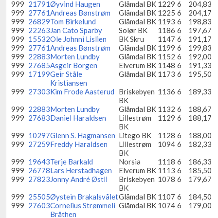
999
21791
Øyvind Haugen
Glåmdal BK
1229
6
204,83
999
27761
Andreas Bønstrøm
Glåmdal BK
1225
6
204,17
999
26829
Tom Birkelund
Glåmdal BK
1193
6
198,83
999
22263
Jan Cato Sparby
Solør BK
1186
6
197,67
999
15532
Ole Johnni Lislien
BK Skru
1147
6
191,17
999
27761
Andreas Bønstrøm
Glåmdal BK
1199
6
199,83
999
22883
Morten Lundby
Glåmdal BK
1152
6
192,00
999
27685
Asgeir Borgen
Elverum BK
1148
6
191,33
999
17199
Geir Ståle
Glåmdal BK
1173
6
195,50
Kristiansen
999
27303
Kim Frode Aasterud
Briskebyen
1136
6
189,33
BK
999
22883
Morten Lundby
Glåmdal BK
1132
6
188,67
999
27683
Daniel Haraldsen
Lillestrøm
1129
6
188,17
BK
999
10297
Glenn S. Hagmansen
Litego BK
1128
6
188,00
999
27259
Freddy Haraldsen
Lillestrøm
1094
6
182,33
BK
999
19643
Terje Barkald
Norsia
1118
6
186,33
999
26778
Lars Herstadhagen
Elverum BK
1113
6
185,50
999
27823
Jonny André Østli
Briskebyen
1078
6
179,67
BK
999
25505
Øystein Brakalsvålet
Glåmdal BK
1107
6
184,50
999
27603
Cornelius Strømmeli
Glåmdal BK
1074
6
179,00
Bråthen