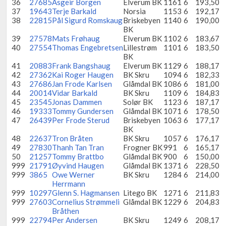
36
27685
Asgeir Borgen
Elverum BK
1161
6
193,50
37
19643
Terje Barkald
Norsia
1153
6
192,17
38
22815
Pål Sigurd Romskaug
Briskebyen
1140
6
190,00
BK
39
27578
Mats Frøhaug
Elverum BK
1102
6
183,67
40
27554
Thomas Engebretsen
Lillestrøm
1101
6
183,50
BK
41
20883
Frank Bangshaug
Elverum BK
1129
6
188,17
42
27362
Kai Roger Haugen
BK Skru
1094
6
182,33
43
27686
Jan Frode Karlsen
Glåmdal BK
1086
6
181,00
44
20014
Vidar Barkald
BK Skru
1109
6
184,83
45
23545
Jonas Dammen
Solør BK
1123
6
187,17
46
19333
Tommy Gundersen
Glåmdal BK
1071
6
178,50
47
26439
Per Frode Sterud
Briskebyen
1063
6
177,17
BK
48
22637
Tron Bråten
BK Skru
1057
6
176,17
49
27830
Thanh Tan Tran
Frogner BK
991
6
165,17
50
21257
Tommy Brattbo
Glåmdal BK
900
6
150,00
999
21791
Øyvind Haugen
Glåmdal BK
1371
6
228,50
999
3865
Owe Werner
BK Skru
1284
6
214,00
Herrmann
999
10297
Glenn S. Hagmansen
Litego BK
1271
6
211,83
999
27603
Cornelius Strømmeli
Glåmdal BK
1229
6
204,83
Bråthen
999
22794
Per Andersen
BK Skru
1249
6
208,17