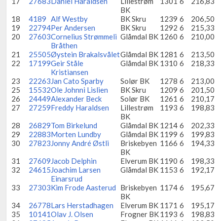
17
27683
Daniel Haraldsen
Lillestrøm
1301
6
216,83
BK
18
4189
Alf Westby
BK Skru
1239
6
206,50
19
22794
Per Andersen
BK Skru
1292
6
215,33
20
27603
Cornelius Strømmeli
Glåmdal BK
1260
6
210,00
Bråthen
21
25505
Øystein Brakalsvålet
Glåmdal BK
1281
6
213,50
22
17199
Geir Ståle
Glåmdal BK
1310
6
218,33
Kristiansen
23
22263
Jan Cato Sparby
Solør BK
1278
6
213,00
25
15532
Ole Johnni Lislien
BK Skru
1209
6
201,50
26
24449
Alexander Beck
Solør BK
1261
6
210,17
27
27259
Freddy Haraldsen
Lillestrøm
1193
6
198,83
BK
28
26829
Tom Birkelund
Glåmdal BK
1214
6
202,33
29
22883
Morten Lundby
Glåmdal BK
1199
6
199,83
30
27823
Jonny André Østli
Briskebyen
1166
6
194,33
BK
31
27609
Jacob Delphin
Elverum BK
1190
6
198,33
32
24615
Joachim Larsen
Glåmdal BK
1153
6
192,17
Einarsrud
33
27303
Kim Frode Aasterud
Briskebyen
1174
6
195,67
BK
34
26778
Lars Herstadhagen
Elverum BK
1171
6
195,17
35
10141
Olav J. Olsen
Frogner BK
1193
6
198,83